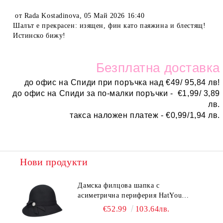
от
Rada Kostadinova
,
05 Май 2026 16:40
Шалът е прекрасен: изящен, фин като паяжина и блестящ!
Истинско бижу!
Безплатн
а доставка
до офис на Спиди при поръчка над
€
49/ 95,84 лв!
до офис на Спиди за по-малки поръчки -
€
1,99/ 3,89
лв.
такса наложен платеж -
€0,99/1,94 лв.
Нови продукти
Дамска филцова шапка с
асиметрична периферия HatYou
CF0376 | Черен
€52.99
103.64лв.