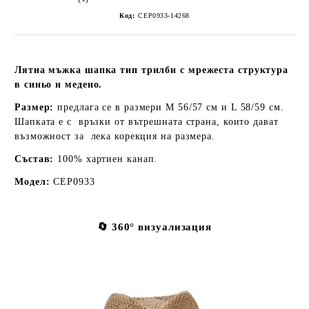
Код:
CEP0933-14268
Лятна мъжка шапка тип трилби с мрежеста структура
в синьо и медено.
Размер:
предлага се в размери M 56/57 см и L 58/59 см.
Шапката е с връзки от вътрешната страна, които дават
възможност за лека корекция на размера.
Състав:
100% хартиен канап.
Модел:
CEP0933
🔄 360° визуализация