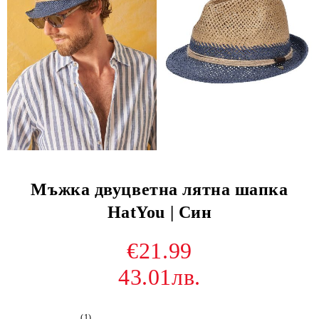
Мъжка двуцветна лятна шапка
HatYou | Син
€21.99
43.01лв.
(1)