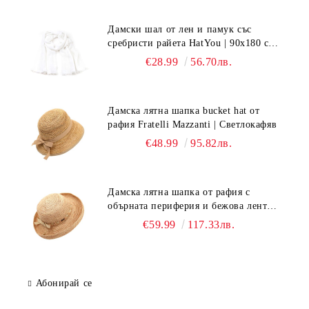
Дамски шал от лен и памук със
сребристи райета HatYou | 90x180 см |
Бял
€28.99
56.70лв.
Дамска лятна шапка bucket hat от
рафия Fratelli Mazzanti | Светлокафяв
€48.99
95.82лв.
Дамска лятна шапка от рафия с
обърната периферия и бежова лента
Fratelli Mazzanti | Натурален
€59.99
117.33лв.
Абонирай се