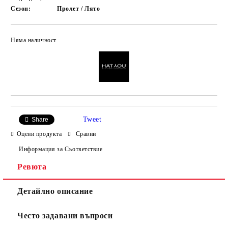
Сезон:
Пролет / Лято
Няма наличност
Добави в желани
Tweet
Share
Оцени продукта
Сравни
Информация за Съответствие
Ревюта
Детайлно описание
Често задавани въпроси