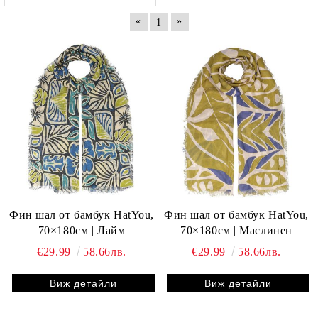
«
»
1
Фин шал от бамбук HatYou,
Фин шал от бамбук HatYou,
70×180см | Лайм
70×180см | Маслинен
€29.99
58.66лв.
€29.99
58.66лв.
Виж детайли
Виж детайли