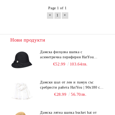
Page 1 of 1
«
»
1
Нови продукти
Дамска филцова шапка с
асиметрична периферия HatYou
CF0376 | Черен
€52.99
103.64лв.
Дамски шал от лен и памук със
сребристи райета HatYou | 90x180 см |
Бял
€28.99
56.70лв.
Дамска лятна шапка bucket hat от