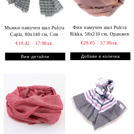
Фин памучен шал Pulcra
Мъжки памучен шал Pulcra
Rikka, 58х210 см, Оранжев
Capla, 80х140 см, Сив
€29.65
57.99лв.
€19.42
37.98лв.
Виж детайли