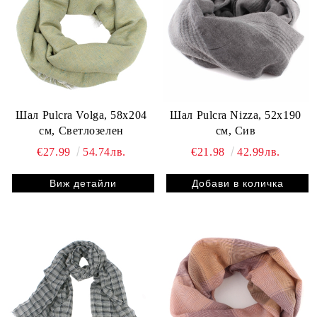
Шал Pulcra Volga, 58х204
Шал Pulcra Nizza, 52х190
см, Светлозелен
см, Сив
€27.99
54.74лв.
€21.98
42.99лв.
Виж детайли