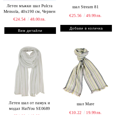
Летен мъжки шал Pulcra
шал Stream 81
Mensola, 40х190 см, Червен
€25.56
49.99лв.
€24.54
48.00лв.
Виж детайли
Летен шал от памук и
шал Mare
модал HatYou SE0689
€10.22
19.99лв.