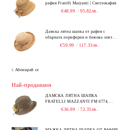
рафия Fratelli Mazzanti | Светлокафяв
€48.99
95.82лв.
Дамска лятна шапка от рафия с
обърната периферия и бежова лента
Fratelli Mazzanti | Натурален
€59.99
117.33лв.
Абонирай се
Най-продавани
ДАМСКА ЛЯТНА ШАПКА
FRATELLI MAZZANTI FM 6774,
НАТУРАЛЕН/ЖЪЛТО ЦВЕТЕ
€36.99
72.35лв.
МЪЖКА ЛЯТНА ШАПКА ОТ РАФИЯ