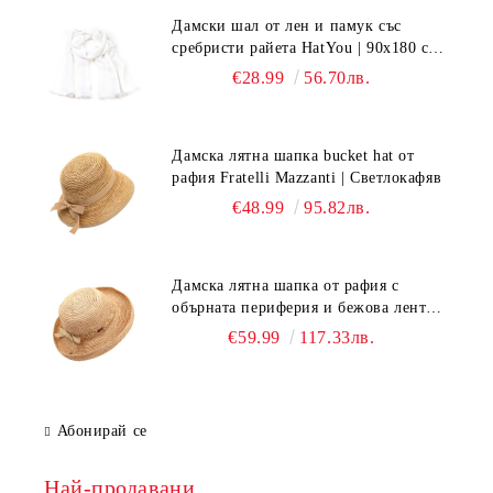
Дамски шал от лен и памук със
сребристи райета HatYou | 90x180 см |
Бял
€28.99
56.70лв.
Дамска лятна шапка bucket hat от
рафия Fratelli Mazzanti | Светлокафяв
€48.99
95.82лв.
Дамска лятна шапка от рафия с
обърната периферия и бежова лента
Fratelli Mazzanti | Натурален
€59.99
117.33лв.
Абонирай се
Най-продавани