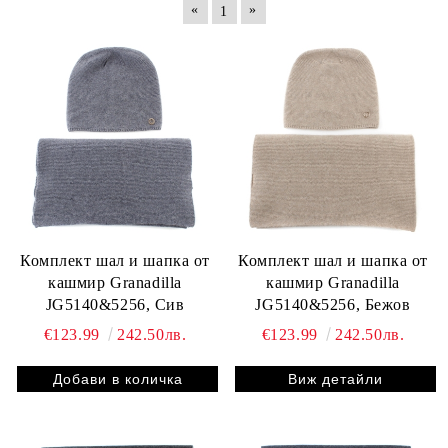
«
»
1
Комплект шал и шапка от
Комплект шал и шапка от
кашмир Granadilla
кашмир Granadilla
JG5140&5256, Сив
JG5140&5256, Бежов
€123.99
242.50лв.
€123.99
242.50лв.
Виж детайли