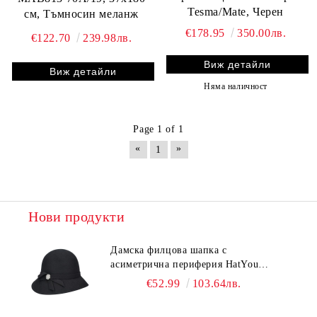
Tesma/Mate, Черен
см, Тъмносин меланж
€178.95
350.00лв.
€122.70
239.98лв.
Виж детайли
Виж детайли
Няма наличност
Page 1 of 1
«
»
1
Нови продукти
Дамска филцова шапка с
асиметрична периферия HatYou
CF0376 | Черен
€52.99
103.64лв.