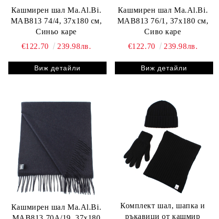
Кашмирен шал Ma.Al.Bi.
Кашмирен шал Ma.Al.Bi.
MAB813 74/4, 37х180 см,
MAB813 76/1, 37х180 см,
Синьо каре
Сиво каре
€122.70
239.98лв.
€122.70
239.98лв.
Виж детайли
Виж детайли
Комплект шал, шапка и
Кашмирен шал Ma.Al.Bi.
ръкавици от кашмир
MAB813 70A/19, 37х180