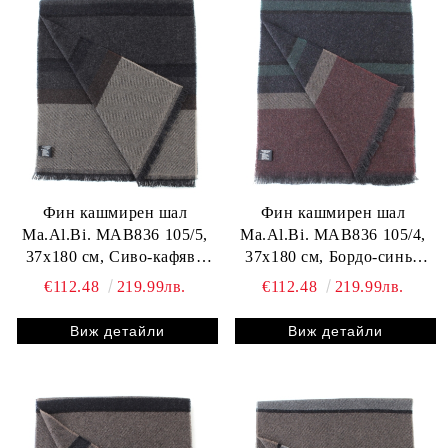
Фин кашмирен шал
Фин кашмирен шал
Ma.Al.Bi. MAB836 105/5,
Ma.Al.Bi. MAB836 105/4,
37x180 см, Сиво-кафяво
37x180 см, Бордо-синьо
райе
райе
€112.48
219.99лв.
€112.48
219.99лв.
Виж детайли
Виж детайли