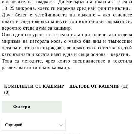
изключителна гладкост. Диаметърът на влакната е едва
18–25 микрона, което ги нарежда сред най-фините вълни.
Друг белег е устойчивостта на мачкане – ако стиснете
плата и след няколко минути той възстанови формата си,
вероятно става дума за кашмир.
Още един сигурен тест е реакцията при горене: ако отделя
миризма на изгоряла коса, с малко бял дим и тъмносиви
остатъци, това потвърждава, че влакното е естествено, тъй
като вълната и косата имат една и съща основа – кератин.
Това са методите, чрез които специалистите в текстила
различават истинския кашмир.
КОМПЛЕКТИ ОТ КАШМИР
ШАЛОВЕ ОТ КАШМИР (11)
(3)
Филтри