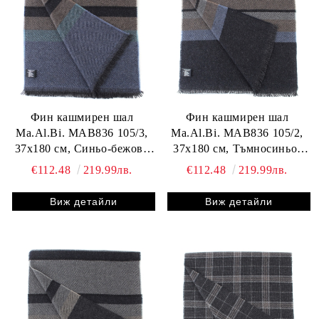
Фин кашмирен шал
Фин кашмирен шал
Ma.Al.Bi. MAB836 105/3,
Ma.Al.Bi. MAB836 105/2,
37x180 см, Синьо-бежово
37x180 см, Тъмносиньо-
райе
бежово райе
€112.48
219.99лв.
€112.48
219.99лв.
Виж детайли
Виж детайли