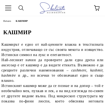
Начало
КАШМИР
КАШМИР
Кашмирът е едно от най-ценните влакна в текстилната
индустрия, отличаващо се със своята мекота и изящество.
Истински символ на лукс и елегантност.
Най-лесният начин да проверите дали една дреха или
аксесоар е от кашмир е да видите етикета. Възможно е да
срещнете различни наименования –
cashmere, kashmir,
kashmire
и др., но всички те обозначават едно и също
влакно.
Истинският кашмир може да се познае и на допир – той е
необичайно мек, пухкав и лек, а на вид изглежда по-сияен
от другите видове вълна. Под микроскоп структурата му
показва по-фини люспи, което обяснява неговата