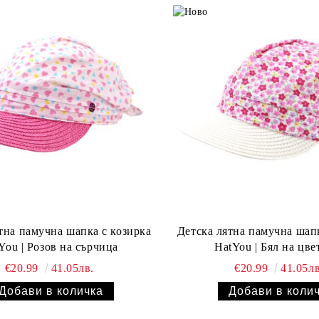
тна памучна шапка с козирка
Детска лятна памучна шапк
You | Розов на сърчица
HatYou | Бял на цве
€20.99
41.05лв.
€20.99
41.05лв