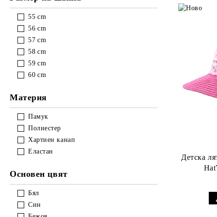
55
cm
56
cm
57
cm
58
cm
59
cm
60
cm
Материя
Памук
Полиестер
Хартиен канап
Еластан
Детска ля
Hat
Основен цвят
Бял
Син
Бежов