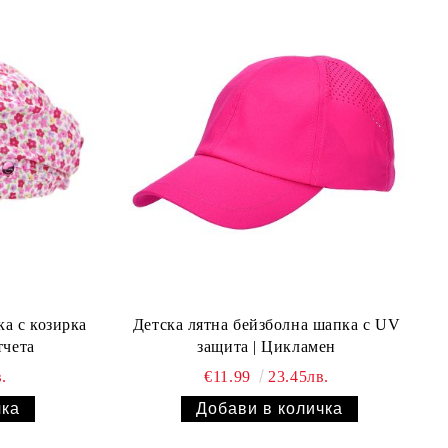
а с козирка
Детска лятна бейзболна шапка с UV
тчета
защита | Цикламен
.
€11.99
23.45лв.