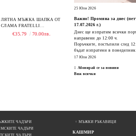
TECHNOLOGY 21808 |
ТЮРКОАЗ
25 Юли 2026
Важно! Промяна за днес (пет
ЛЯТНА МЪЖКА ШАПКА ОТ
17.07.2026 г.)
СЛАМА FRATELLI
MAZZANTI FM 7936,
Днес ще изпратим всички пор
€35.79
70.00лв.
НАТУРАЛЕН
направени
до 12:00 ч.
Поръчките, постъпили
след 12
бъдат изпратени
в понеделник
17 Юли 2026
Абонирай се за новини
Виж всички
ЪЖКИТЕ ЧАДЪРИ
МЪЖКИ РЪКАВИЦИ
АМСКИТЕ ЧАДЪРИ
КАШМИР
ТСКИТЕ ЧАДЪРИ