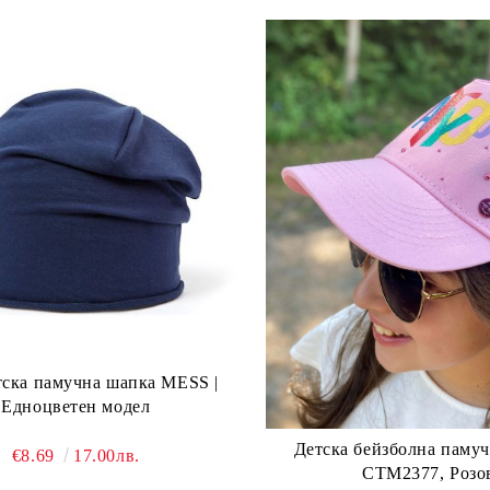
тска памучна шапка MESS |
Едноцветен модел
Детска бейзболна паму
€8.69
17.00лв.
CTM2377, Розо