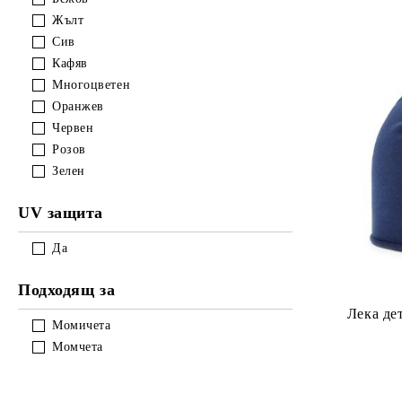
Жълт
Сив
Кафяв
Многоцветен
Оранжев
Червен
Розов
Зелен
UV защита
Да
Подходящ за
Лека де
Момичета
Момчета