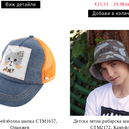
€15.33
29.98лв
Виж детайли
бейзболна шапка CTM1657,
Детска лятна рибарска ш
Оранжев
CTM2172, Камуф