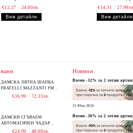
€12.27
24.00лв.
€14.31
27.99лв
Виж детайли
Виж детайли
авани
Новини
Вземи -12% за 2 летни артик
ДАМСКА ЛЯТНА ШАПКА
FRATELLI MAZZANTI FM
6774, НАТУРАЛЕН/ЖЪЛТО
€36.99
72.35лв.
ЦВЕТЕ
31 Юли 2026
Вземи -10% за 2 летни артик
ДАМСКИ СГЪВАЕМ
АВТОМАТИЧЕН ЧАДЪР
OPEN-CLOSE | PERLETTI
€24.99
48.88лв.