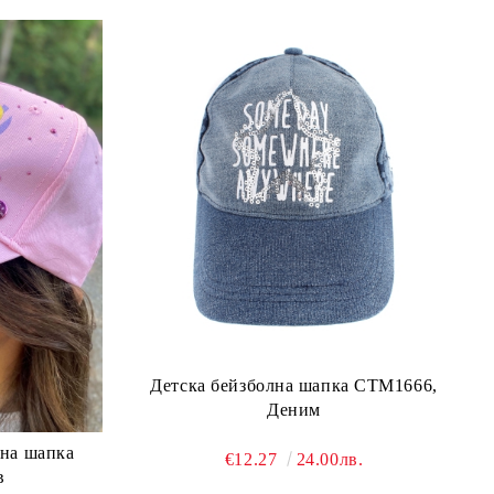
Детска бейзболна шапка CTM1666,
Деним
чна шапка
€12.27
24.00лв.
в