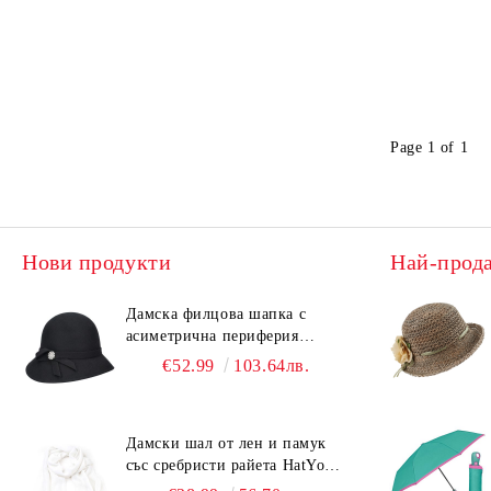
Page 1 of 1
Нови продукти
Най-прод
Дамска филцова шапка с
асиметрична периферия
HatYou CF0376 | Черен
€52.99
103.64лв.
Дамски шал от лен и памук
със сребристи райета HatYou |
90x180 см | Бял