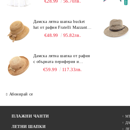
€28.99
56.70лв.
Дамска лятна шапка bucket
hat от рафия Fratelli Mazzanti |
Светлокафяв
€48.99
95.82лв.
Дамска лятна шапка от рафия
с обърната периферия и
бежова лента Fratelli Mazzanti
€59.99
117.33лв.
| Натурален
Абонирай се
ПЛАЖНИ ЧАНТИ
М
Д
ЛЕТНИ ШАПКИ
ДЕ