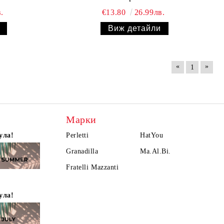
.
€13.80
26.99лв.
Виж детайли
«
»
1
Марки
ула!
Perletti
HatYou
Granadilla
Ma.Al.Bi.
Fratelli Mazzanti
ула!