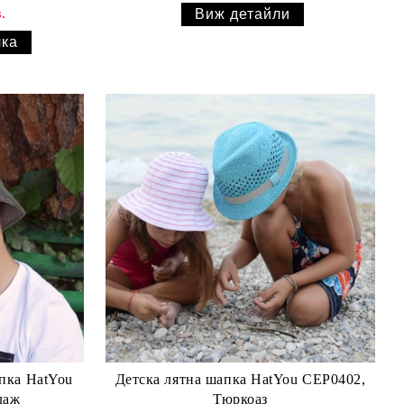
.
Виж детайли
апка HatYou
Детска лятна шапка HatYou CEP0402,
лаж
Тюркоаз