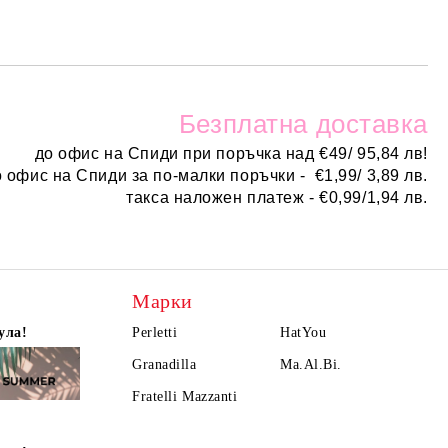
Безплатн
а доставка
до офис на Спиди при поръчка над
€
49/ 95,84 лв!
о офис на Спиди за по-малки поръчки -
€
1,99/ 3,89 лв.
такса наложен платеж -
€0,99/1,94 лв.
Марки
ула!
Perletti
HatYou
Granadilla
Ma.Al.Bi.
Fratelli Mazzanti