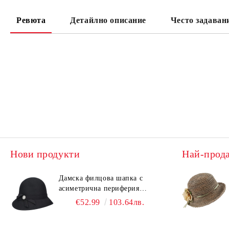
Ревюта
Детайлно описание
Често задаван
Нови продукти
Най-прод
Дамска филцова шапка с
асиметрична периферия
HatYou CF0376 | Черен
€52.99
103.64лв.