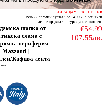
ИЗПРАЩАМЕ ЕКСПРЕСНО!
Всички поръчки пуснати до 14:00 ч. в делничен
ден се предават на куриера в същия ден.
€54.99
дамска шапка от
тинска слама с
107.55лв.
трична периферия
i Mazzanti |
ален/Кафява лента
M8965