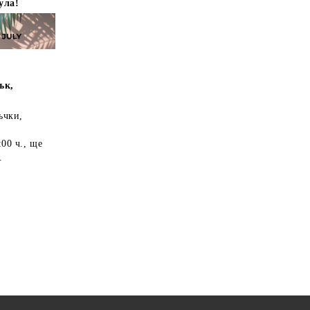
ула!
ък,
ъчки,
:00 ч.
, ще
.