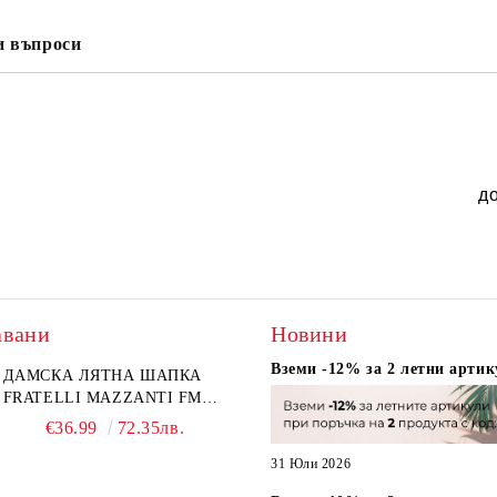
и въпроси
д
авани
Новини
Вземи -12% за 2 летни артик
ДАМСКА ЛЯТНА ШАПКА
FRATELLI MAZZANTI FM
6774, НАТУРАЛЕН/ЖЪЛТО
€36.99
72.35лв.
ЦВЕТЕ
31 Юли 2026