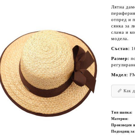
Лятна дам
периферия
отпред и п
сянка за 
слама и к
модела.
Състав:
10
Размер:
по
регулиране
Модел:
F
📏 Как 
Тип шапка:
Материя:
Произведен 
Подходящ за