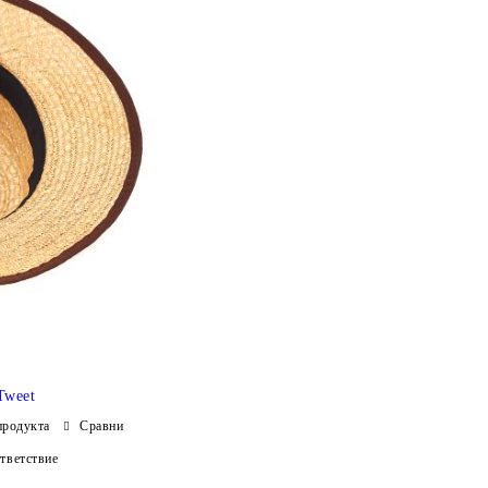
Tweet
продукта
Сравни
тветствие