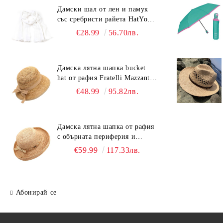
Дамски шал от лен и памук
със сребристи райета HatYou |
90x180 см | Бял
€28.99
56.70лв.
Дамска лятна шапка bucket
hat от рафия Fratelli Mazzanti |
Светлокафяв
€48.99
95.82лв.
Дамска лятна шапка от рафия
с обърната периферия и
бежова лента Fratelli Mazzanti
€59.99
117.33лв.
| Натурален
Абонирай се