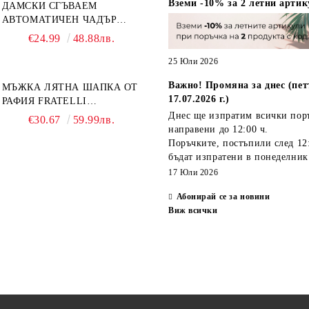
Вземи -10% за 2 летни артик
ДАМСКИ СГЪВАЕМ
АВТОМАТИЧЕН ЧАДЪР
OPEN-CLOSE | PERLETTI
€24.99
48.88лв.
TECHNOLOGY 21808 |
ТЮРКОАЗ
25 Юли 2026
Важно! Промяна за днес (пет
МЪЖКА ЛЯТНА ШАПКА ОТ
17.07.2026 г.)
РАФИЯ FRATELLI
MAZZANTI FM 7932,
Днес ще изпратим всички пор
€30.67
59.99лв.
НАТУРАЛЕН
направени
до 12:00 ч.
Поръчките, постъпили
след 12
бъдат изпратени
в понеделник
17 Юли 2026
Абонирай се за новини
Виж всички