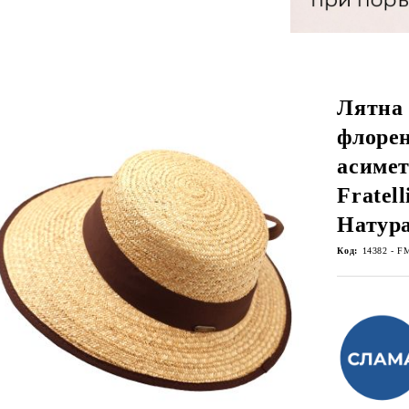
Лятна 
флорен
асиме
Fratell
Натур
Код:
14382 - F