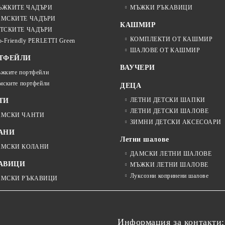
ЪЖКИТЕ ЧАДЪРИ
МЪЖКИ РЪКАВИЦИ
АМСКИТЕ ЧАДЪРИ
КАШМИР
ТСКИТЕ ЧАДЪРИ
КОМПЛЕКТИ ОТ КАШМИР
o-Friendly PERLETTI Green
ШАЛОВЕ ОТ КАШМИР
ТФЕЙЛИ
ВАУЧЕРИ
жките портфейли
мските портфейли
ДЕЦА
ЛЕТНИ ДЕТСКИ ШАПКИ
ТИ
ЛЕТНИ ДЕТСКИ ШАЛОВЕ
АМСКИ ЧАНТИ
ЗИМНИ ДЕТСКИ АКСЕСОАРИ
АНИ
Летни шалове
АМСКИ КОЛАНИ
ДАМСКИ ЛЕТНИ ШАЛОВЕ
АВИЦИ
МЪЖКИ ЛЕТНИ ШАЛОВЕ
Луксозни копринени шалове
АМСКИ РЪКАВИЦИ
Информация за контакти: