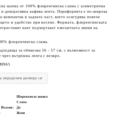
ска шапка от 100% флорентинска слама с асиметрична
 и декоративна кафява лента. Периферията е по-широка
о-компактна в задната част, което осигурява повече
лицето и удобство при носене. Формата, флорентинската
онтрастният кант подчертават елегантната линия на
0% флорентинска слама.
дходяща за обиколка 56 - 57 см, с възможност за
 чрез вътрешна лента с велкро.
M8965
да определим размера си
Широкопола шапка
Слама
в Италия:
Да
:
Жени