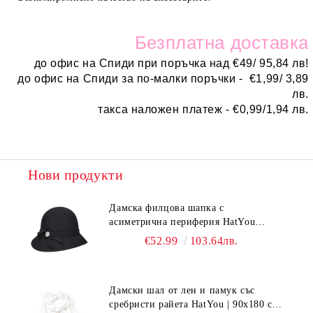
Безплатн
а доставка
до офис на Спиди при поръчка над
€
49/ 95,84 лв!
до офис на Спиди за по-малки поръчки -
€
1,99/ 3,89
лв.
такса наложен платеж -
€0,99/1,94 лв.
Нови продукти
Дамска филцова шапка с
асиметрична периферия HatYou
CF0376 | Черен
€52.99
103.64лв.
Дамски шал от лен и памук със
сребристи райета HatYou | 90x180 см |