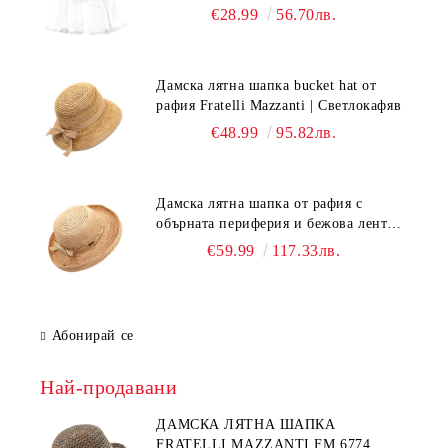
Бял
€28.99
56.70лв.
Дамска лятна шапка bucket hat от
рафия Fratelli Mazzanti | Светлокафяв
€48.99
95.82лв.
Дамска лятна шапка от рафия с
обърната периферия и бежова лента
Fratelli Mazzanti | Натурален
€59.99
117.33лв.
Абонирай се
Най-продавани
ДАМСКА ЛЯТНА ШАПКА
FRATELLI MAZZANTI FM 6774,