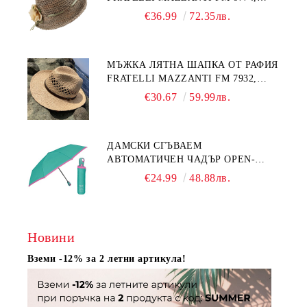
НАТУРАЛЕН/ЖЪЛТО ЦВЕТЕ
€36.99
72.35лв.
МЪЖКА ЛЯТНА ШАПКА ОТ РАФИЯ
FRATELLI MAZZANTI FM 7932,
НАТУРАЛЕН
€30.67
59.99лв.
ДАМСКИ СГЪВАЕМ
АВТОМАТИЧЕН ЧАДЪР OPEN-
CLOSE | PERLETTI TECHNOLOGY
€24.99
48.88лв.
21808 | ТЮРКОАЗ
Новини
Вземи -12% за 2 летни артикула!