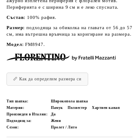
ажурно изплетена периферия с флорален мотив.
Периферията е с ширина 9 см и е леко спусната.
Състав:
100% рафия.
Размер:
подходяща за обиколка на главата от 56 до 57
см, има вътрешна връвчица за коригиране на размера.
Модел:
FM8947.
📏 Как да определим размера си
Тип шапка:
Широкопола шапка
Материя:
Памук
Полиестер
Хартиен канап
Произведен в Италия:
Да
Подходящ за:
Жени
Сезон:
Пролет / Лято