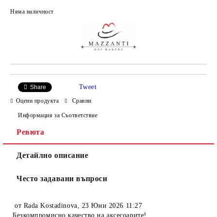
Няма наличност
Добави в желани
Tweet
Share
Оцени продукта
Сравни
Информация за Съответствие
Ревюта
Детайлно описание
Често задавани въпроси
от
Rada Kostadinova
,
23 Юни 2026 11:27
Безкомпромисно качество на аксесоарите!