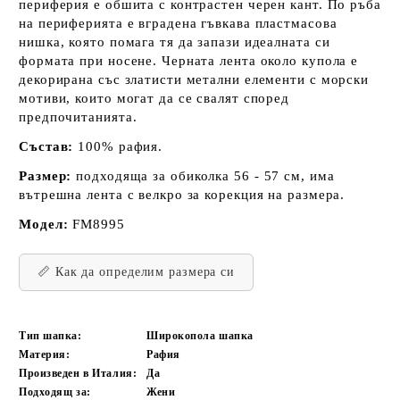
периферия е обшита с контрастен черен кант. По ръба
на периферията е вградена гъвкава пластмасова
нишка, която помага тя да запази идеалната си
формата при носене. Черната лента около купола е
декорирана със златисти метални елементи с морски
мотиви, които могат да се свалят според
предпочитанията.
Състав:
100% рафия.
Размер:
подходяща за обиколка 56 - 57 см, има
вътрешна лента с велкро за корекция на размера.
Модел:
FM8995
📏 Как да определим размера си
Тип шапка:
Широкопола шапка
Материя:
Рафия
Произведен в Италия:
Да
Подходящ за:
Жени