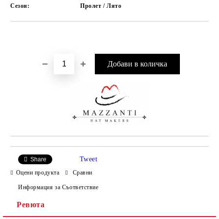
Сезон:
Пролет / Лято
Добави в желани
Tweet
Share
Оцени продукта
Сравни
Информация за Съответствие
Ревюта