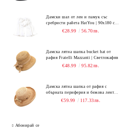
Дамски шал от лен и памук със
сребристи райета HatYou | 90x180 см |
Бял
€28.99
56.70лв.
Дамска лятна шапка bucket hat от
рафия Fratelli Mazzanti | Светлокафяв
€48.99
95.82лв.
Дамска лятна шапка от рафия с
обърната периферия и бежова лента
Fratelli Mazzanti | Натурален
€59.99
117.33лв.
Абонирай се