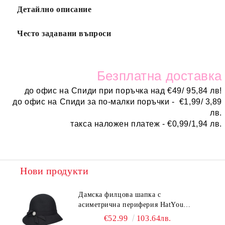
Детайлно описание
Често задавани въпроси
Безплатн
а доставка
до офис на Спиди при поръчка над
€
49/ 95,84 лв!
до офис на Спиди за по-малки поръчки -
€
1,99/ 3,89
лв.
такса наложен платеж -
€0,99/1,94 лв.
Нови продукти
Дамска филцова шапка с
асиметрична периферия HatYou
CF0376 | Черен
€52.99
103.64лв.