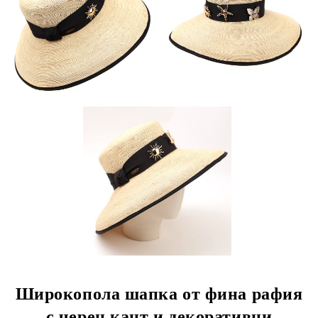
Широкопола шапка от фина рафия
с черен кант и декоративни