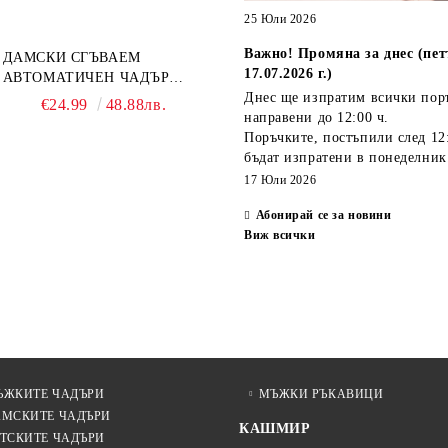
25 Юли 2026
Важно! Промяна за днес (пет
ДАМСКИ СГЪВАЕМ
17.07.2026 г.)
АВТОМАТИЧЕН ЧАДЪР
OPEN-CLOSE | PERLETTI
Днес ще изпратим всички пор
€24.99
48.88лв.
TECHNOLOGY 21808 |
направени
до 12:00 ч.
ТЮРКОАЗ
Поръчките, постъпили
след 12
бъдат изпратени
в понеделник
17 Юли 2026
Абонирай се за новини
Виж всички
ЪЖКИТЕ ЧАДЪРИ
МЪЖКИ РЪКАВИЦИ
АМСКИТЕ ЧАДЪРИ
КАШМИР
ТСКИТЕ ЧАДЪРИ