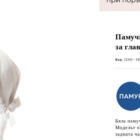
Памучн
за глав
Код:
13242 - S
Бяла памуч
Моделът е 
задната ча