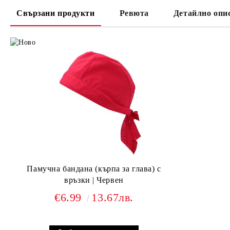
Свързани продукти
Ревюта
Детайлно опи
Памучна бандана (кърпа за глава) с
връзки | Червен
€6.99
13.67лв.