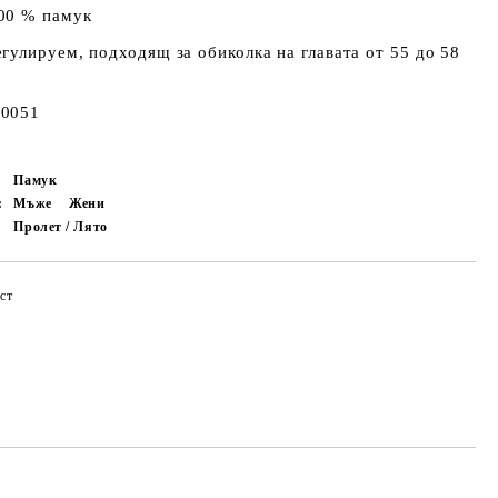
00 % памук
гулируем, подходящ за обиколка на главата от 55 до 58
0051
Памук
:
Мъже
Жени
Пролет / Лято
ст
Добави в желани