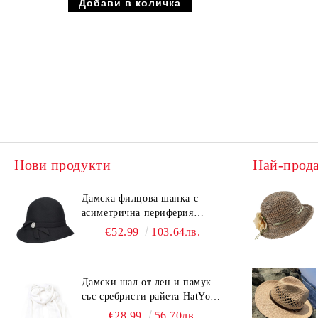
Нови продукти
Най-прод
Дамска филцова шапка с
асиметрична периферия
HatYou CF0376 | Черен
€52.99
103.64лв.
Дамски шал от лен и памук
със сребристи райета HatYou |
90x180 см | Бял
€28.99
56.70лв.