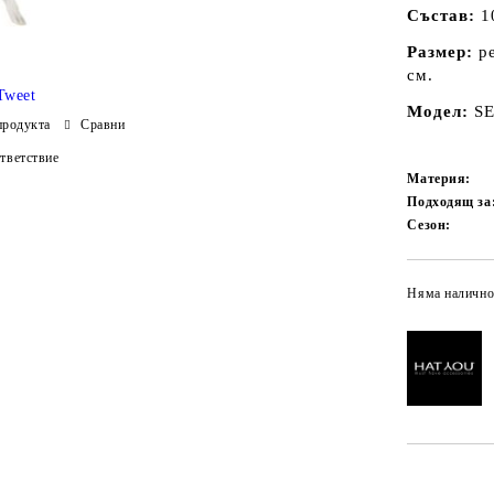
Състав:
1
Размер:
ре
см.
Tweet
Модел:
SE
продукта
Сравни
тветствие
Материя:
Подходящ за
Сезон:
Няма налично