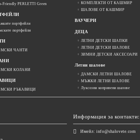
КОМПЛЕКТИ ОТ КАШМИР
o-Friendly PERLETTI Green
ШАЛОВЕ ОТ КАШМИР
ТФЕЙЛИ
ВАУЧЕРИ
жките портфейли
мските портфейли
ДЕЦА
ЛЕТНИ ДЕТСКИ ШАПКИ
ТИ
ЛЕТНИ ДЕТСКИ ШАЛОВЕ
АМСКИ ЧАНТИ
ЗИМНИ ДЕТСКИ АКСЕСОАРИ
АНИ
Летни шалове
АМСКИ КОЛАНИ
ДАМСКИ ЛЕТНИ ШАЛОВЕ
АВИЦИ
МЪЖКИ ЛЕТНИ ШАЛОВЕ
Луксозни копринени шалове
АМСКИ РЪКАВИЦИ
Информация за контакти:
Имейл:
info@shalovete.com
на