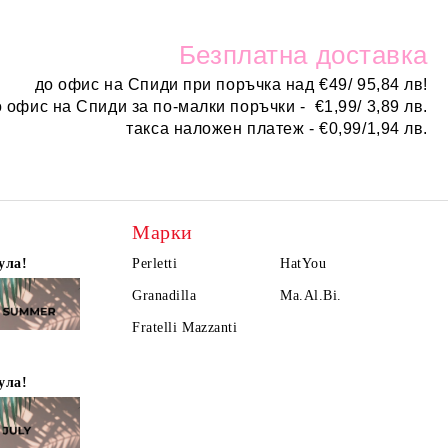
Безплатн
а доставка
до офис на Спиди при поръчка над
€
49/ 95,84 лв!
о офис на Спиди за по-малки поръчки -
€
1,99/ 3,89 лв.
такса наложен платеж -
€0,99/1,94 лв.
Марки
ула!
Perletti
HatYou
Granadilla
Ma.Al.Bi.
Fratelli Mazzanti
ула!