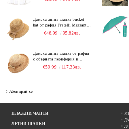
Дамска лятна шапка bucket
hat от рафия Fratelli Mazzanti |
Светлокафяв
€48.99
95.82лв.
Дамска лятна шапка от рафия
с обърната периферия и
бежова лента Fratelli Mazzanti
€59.99
117.33лв.
| Натурален
Абонирай се
ПЛАЖНИ ЧАНТИ
М
Д
ЛЕТНИ ШАПКИ
ДЕ