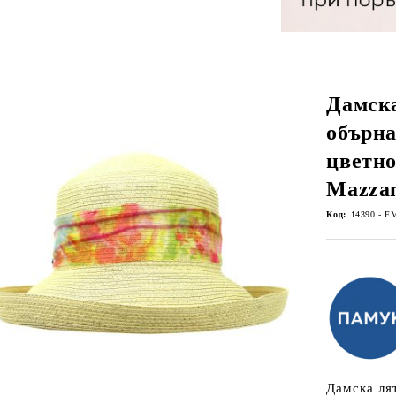
Дамска
обърна
цветно
Mazzan
Код:
14390 - F
Дамска ля