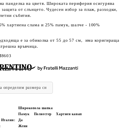
на панделка на цветя. Широката периферия осигурява
 защита от слънцето. Чудесен избор за плаж, разходки,
 летни събития.
% хартиена слама и 25% памук, шалче - 100%
.
одходяща е за обиколка от 55 до 57 см,
има коригираща
ътрешна връвчица.
M8603
да определим размера си
Широкопола шапка
Памук
Полиестер
Хартиен канап
в Италия:
Да
:
Жени