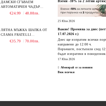
Вземи -10% за 2 летни артик
ДАМСКИ СГЪВАЕМ
АВТОМАТИЧЕН ЧАДЪР
OPEN-CLOSE | PERLETTI
€24.99
48.88лв.
TECHNOLOGY 21808 |
ТЮРКОАЗ
25 Юли 2026
Важно! Промяна за днес (пет
ЛЯТНА МЪЖКА ШАПКА ОТ
17.07.2026 г.)
СЛАМА FRATELLI
MAZZANTI FM 7936,
Днес ще изпратим всички пор
€35.79
70.00лв.
НАТУРАЛЕН
направени
до 12:00 ч.
Поръчките, постъпили
след 12
бъдат изпратени
в понеделник
17 Юли 2026
Абонирай се за новини
Виж всички