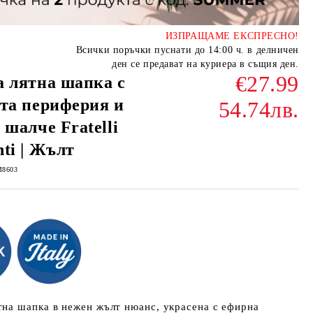
ИЗПРАЩАМЕ ЕКСПРЕСНО!
Всички поръчки пуснати до 14:00 ч. в делничен
ден се предават на куриера в същия ден.
€27.99
 лятна шапка с
та периферия и
54.74лв.
 шалче Fratelli
ti | Жълт
M8603
тна шапка в нежен жълт нюанс, украсена с ефирна