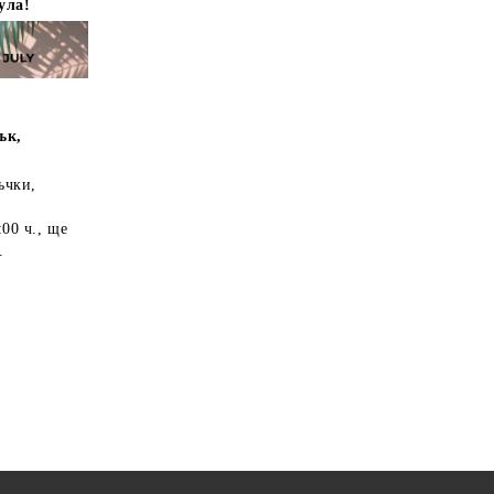
ула!
ък,
ъчки,
:00 ч.
, ще
.