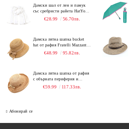
Дамски шал от лен и памук
със сребристи райета HatYou |
90x180 см | Бял
€28.99
56.70лв.
Дамска лятна шапка bucket
hat от рафия Fratelli Mazzanti |
Светлокафяв
€48.99
95.82лв.
Дамска лятна шапка от рафия
с обърната периферия и
бежова лента Fratelli Mazzanti
€59.99
117.33лв.
| Натурален
Абонирай се