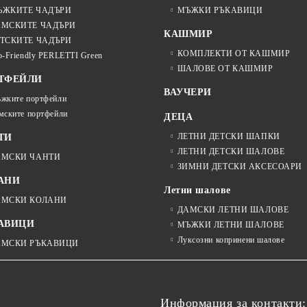
ЪЖКИТЕ ЧАДЪРИ
МЪЖКИ РЪКАВИЦИ
АМСКИТЕ ЧАДЪРИ
КАШМИР
ТСКИТЕ ЧАДЪРИ
КОМПЛЕКТИ ОТ КАШМИР
o-Friendly PERLETTI Green
ШАЛОВЕ ОТ КАШМИР
ТФЕЙЛИ
ВАУЧЕРИ
жките портфейли
мските портфейли
ДЕЦА
ЛЕТНИ ДЕТСКИ ШАПКИ
ТИ
ЛЕТНИ ДЕТСКИ ШАЛОВЕ
АМСКИ ЧАНТИ
ЗИМНИ ДЕТСКИ АКСЕСОАРИ
АНИ
Летни шалове
АМСКИ КОЛАНИ
ДАМСКИ ЛЕТНИ ШАЛОВЕ
АВИЦИ
МЪЖКИ ЛЕТНИ ШАЛОВЕ
Луксозни копринени шалове
АМСКИ РЪКАВИЦИ
Информация за контакти: