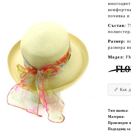
многоцвет
комфортна
почивка и
Състав:
75
полиестер
Размер:
п
размера в
Модел:
F
📏 Как 
Тип шапка:
Материя:
Произведен 
Подходящ за