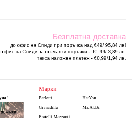
Безплатн
а доставка
до офис на Спиди при поръчка над
€
49/ 95,84 лв!
о офис на Спиди за по-малки поръчки -
€
1,99/ 3,89 лв.
такса наложен платеж -
€0,99/1,94 лв.
Марки
ула!
Perletti
HatYou
Granadilla
Ma.Al.Bi.
Fratelli Mazzanti