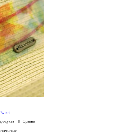
Tweet
продукта
Сравни
тветствие