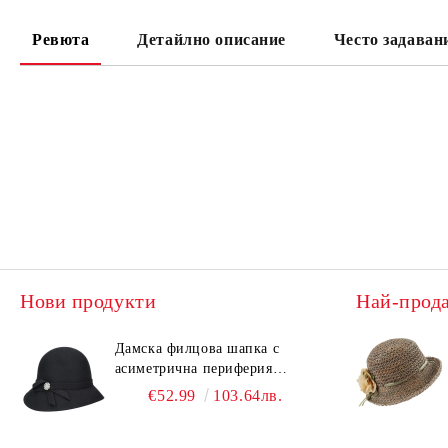
Ревюта
Детайлно описание
Често задаван
Нови продукти
Най-прод
Дамска филцова шапка с
асиметрична периферия
HatYou CF0376 | Черен
€52.99
103.64лв.