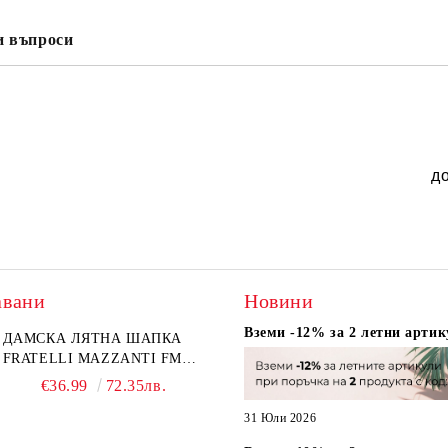
и въпроси
д
авани
Новини
Вземи -12% за 2 летни артик
ДАМСКА ЛЯТНА ШАПКА
FRATELLI MAZZANTI FM
6774, НАТУРАЛЕН/ЖЪЛТО
€36.99
72.35лв.
ЦВЕТЕ
31 Юли 2026