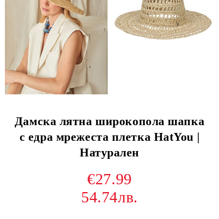
Дамска лятна широкопола шапка
с едра мрежеста плетка HatYou |
Натурален
€27.99
54.74лв.