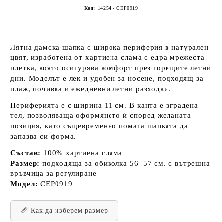
Код:
14254 - CEP0919
Лятна дамска шапка с широка периферия в натурален
цвят, изработена от хартиена слама с едра мрежеста
плетка, която осигурява комфорт през горещите летни
дни. Моделът е лек и удобен за носене, подходящ за
плаж, почивка и ежедневни летни разходки.
Периферията е с ширина 11 см. В канта е вградена
тел, позволяваща оформянето ѝ според желаната
позиция, като същевременно помага шапката да
запазва си форма.
Състав:
100% хартиена слама
Размер:
подходяща за обиколка 56–57 см, с вътрешна
връвчица за регулиране
Модел:
CEP0919
📏 Как да изберем размер