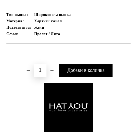
Тип шапка:
Широкопола шапка
Материя:
Хартиен канап
Подходящ за:
Жени
Сезон:
Пролет / Лято
Добави в желани