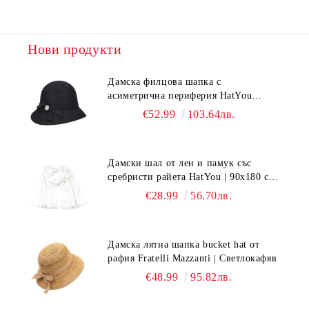
Нови продукти
Дамска филцова шапка с
асиметрична периферия HatYou
CF0376 | Черен
€52.99
103.64лв.
Дамски шал от лен и памук със
сребристи райета HatYou | 90x180 см |
Бял
€28.99
56.70лв.
Дамска лятна шапка bucket hat от
рафия Fratelli Mazzanti | Светлокафяв
€48.99
95.82лв.