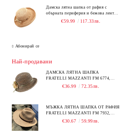
Дамска лятна шапка от рафия с
обърната периферия и бежова лента
Fratelli Mazzanti | Натурален
€59.99
117.33лв.
Абонирай се
Най-продавани
ДАМСКА ЛЯТНА ШАПКА
FRATELLI MAZZANTI FM 6774,
НАТУРАЛЕН/ЖЪЛТО ЦВЕТЕ
€36.99
72.35лв.
МЪЖКА ЛЯТНА ШАПКА ОТ РАФИЯ
FRATELLI MAZZANTI FM 7932,
НАТУРАЛЕН
€30.67
59.99лв.