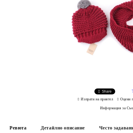
Share
Изпрати на приятел
Оцени 
Информация за Съо
Ревюта
Детайлно описание
Често задаван