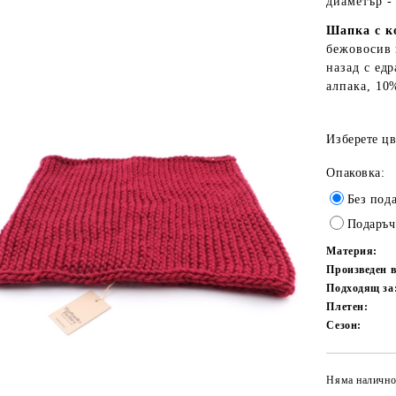
диаметър -
Шапка
с 
бежовосив 
назад с ед
алпака, 10%
Изберете цв
Опаковка:
Без под
Подаръч
Материя:
Произведен 
Подходящ за
Плетен:
Сезон:
Няма налично