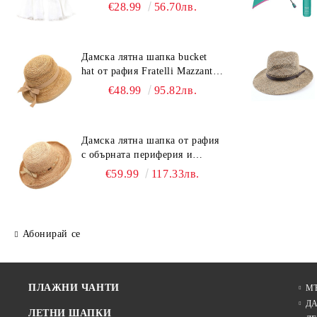
90x180 см | Бял
€28.99
56.70лв.
Дамска лятна шапка bucket
hat от рафия Fratelli Mazzanti |
Светлокафяв
€48.99
95.82лв.
Дамска лятна шапка от рафия
с обърната периферия и
бежова лента Fratelli Mazzanti
€59.99
117.33лв.
| Натурален
Абонирай се
ПЛАЖНИ ЧАНТИ
М
Д
ЛЕТНИ ШАПКИ