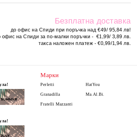
Безплатн
а доставка
до офис на Спиди при поръчка над
€
49/ 95,84 лв!
о офис на Спиди за по-малки поръчки -
€
1,99/ 3,89 лв.
такса наложен платеж -
€0,99/1,94 лв.
Марки
ула!
Perletti
HatYou
Granadilla
Ma.Al.Bi.
Fratelli Mazzanti
ула!