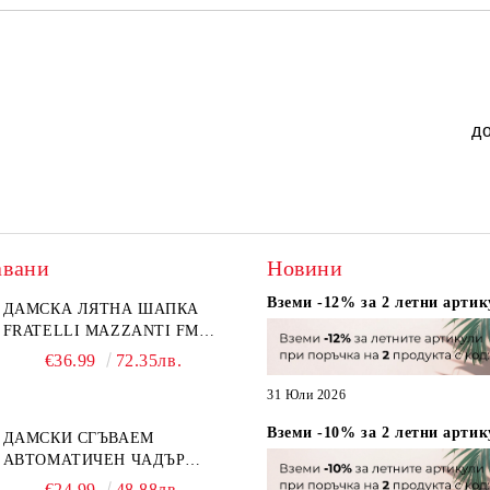
д
авани
Новини
Вземи -12% за 2 летни артик
ДАМСКА ЛЯТНА ШАПКА
FRATELLI MAZZANTI FM
6774, НАТУРАЛЕН/ЖЪЛТО
€36.99
72.35лв.
ЦВЕТЕ
31 Юли 2026
Вземи -10% за 2 летни артик
ДАМСКИ СГЪВАЕМ
АВТОМАТИЧЕН ЧАДЪР
OPEN-CLOSE | PERLETTI
€24.99
48.88лв.