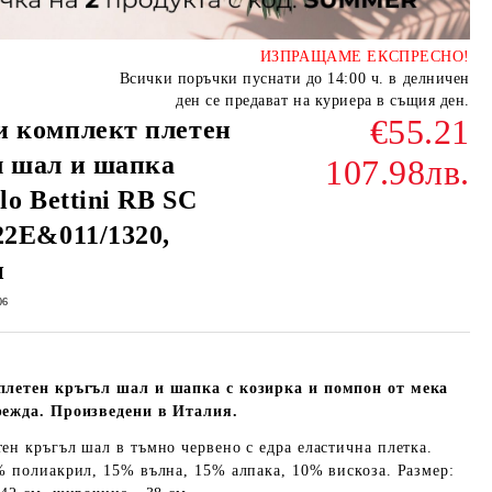
ИЗПРАЩАМЕ ЕКСПРЕСНО!
Всички поръчки пуснати до 14:00 ч. в делничен
ден се предават на куриера в същия ден.
€55.21
и комплект плетен
л шал и шапка
107.98лв.
lo Bettini RB SC
22E&011/1320,
н
06
плетен кръгъл шал и шапка с козирка и помпон от мека
режда. Произведени в Италия.
тен кръгъл шал в тъмно червено с едра еластична плетка.
% полиакрил, 15% вълна, 15% алпака, 10% вискоза. Размер: