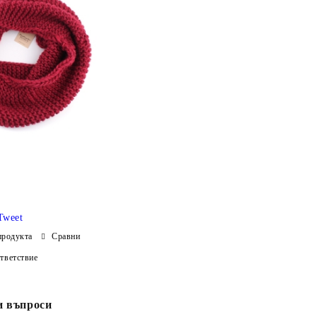
Tweet
продукта
Сравни
тветствие
и въпроси