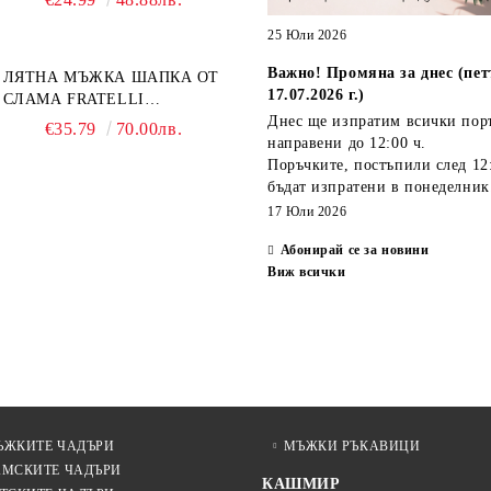
TECHNOLOGY 21808 |
ТЮРКОАЗ
25 Юли 2026
Важно! Промяна за днес (пет
ЛЯТНА МЪЖКА ШАПКА ОТ
17.07.2026 г.)
СЛАМА FRATELLI
MAZZANTI FM 7936,
Днес ще изпратим всички пор
€35.79
70.00лв.
НАТУРАЛЕН
направени
до 12:00 ч.
Поръчките, постъпили
след 12
бъдат изпратени
в понеделник
17 Юли 2026
Абонирай се за новини
Виж всички
ЪЖКИТЕ ЧАДЪРИ
МЪЖКИ РЪКАВИЦИ
АМСКИТЕ ЧАДЪРИ
КАШМИР