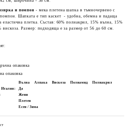
 42 см, широчина - 38 см.
козирка и помпон
- мека плетена шапка в тъмночервено с
помпон. Шапката е тип каскет - удобна, обемна и падаща
ра еластична плетка. Състав: 60% полиакрил, 15% вълна, 15%
 вискоза. Размер: подходяща е за размер от 56 до 60 см.
ят:
аръчна опаковка
на опаковка
Вълна
Алпака
Вискоза
Полиамид
Полиакрил
в Италия:
Да
:
Жени
Плетен
Есен / Зима
ст
Добави в желани