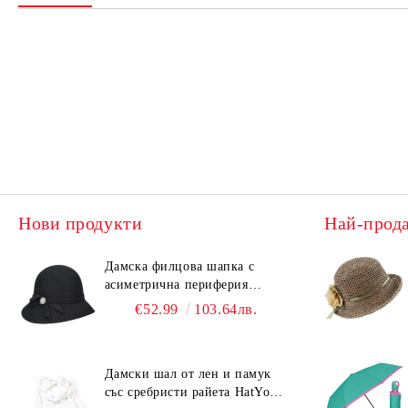
Нови продукти
Най-прод
Дамска филцова шапка с
асиметрична периферия
HatYou CF0376 | Черен
€52.99
103.64лв.
Дамски шал от лен и памук
със сребристи райета HatYou |