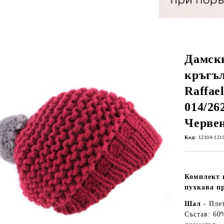
Дамск
кръгъ
Raffael
014/26
Черве
Код:
12104-121
Комплект 
пухкава п
Шал
- Пле
Състав: 60