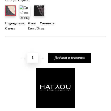
Подходящ за:
Жени
Момичета
Сезон:
Есен / Зима
Добави в желани