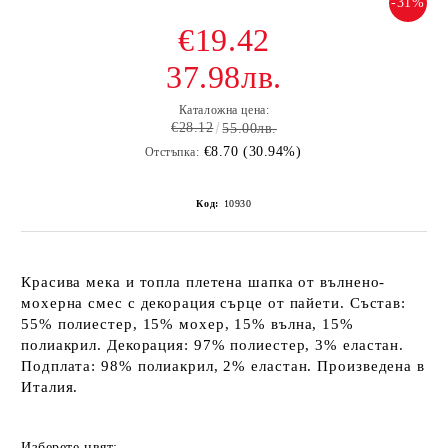
-31%
€19.42
37.98лв.
Каталожна цена:
€28.12
55.00лв.
€8.70 (30.94%)
Отстъпка:
Код:
10930
Красива мека и топла плетена шапка от вълнено-
мохерна смес с декорация сърце от пайети. Състав:
55% полиестер, 15% мохер, 15% вълна, 15%
полиакрил. Декорация: 97% полиестер, 3% еластан.
Подплата: 98% полиакрил, 2% еластан. Произведена в
Италия.
Изберете цвят: