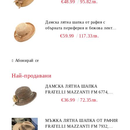
€48.99
95.82лв.
Дамска лятна шапка от рафия с
обърната периферия и бежова лента
Fratelli Mazzanti | Натурален
€59.99
117.33лв.
Абонирай се
Най-продавани
ДАМСКА ЛЯТНА ШАПКА
FRATELLI MAZZANTI FM 6774,
НАТУРАЛЕН/ЖЪЛТО ЦВЕТЕ
€36.99
72.35лв.
МЪЖКА ЛЯТНА ШАПКА ОТ РАФИЯ
FRATELLI MAZZANTI FM 7932,