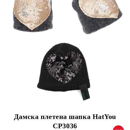
Дамска плетена шапка HatYou
CP3036