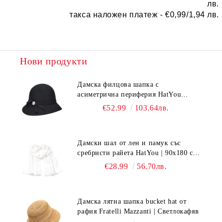
лв.
такса наложен платеж -
€0,99/1,94 лв.
Нови продукти
Дамска филцова шапка с
асиметрична периферия HatYou
CF0376 | Черен
€52.99
103.64лв.
Дамски шал от лен и памук със
сребристи райета HatYou | 90x180 см |
Бял
€28.99
56.70лв.
Дамска лятна шапка bucket hat от
рафия Fratelli Mazzanti | Светлокафяв