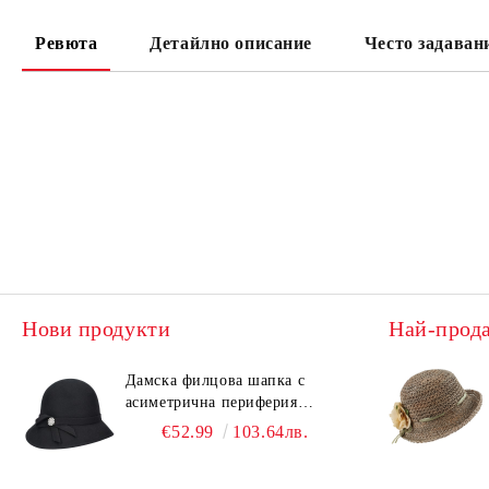
Ревюта
Детайлно описание
Често задаван
Нови продукти
Най-прод
Дамска филцова шапка с
асиметрична периферия
HatYou CF0376 | Черен
€52.99
103.64лв.