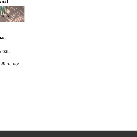
ула!
ък,
ъчки,
:00 ч.
, ще
.