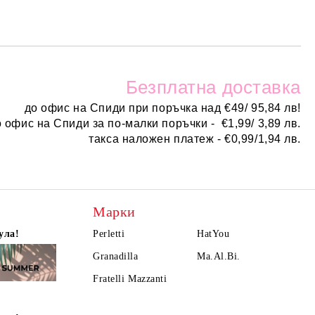
Безплатн
а доставка
до офис на Спиди при поръчка над
€
49/ 95,84 лв!
о офис на Спиди за по-малки поръчки -
€
1,99/ 3,89 лв.
такса наложен платеж -
€0,99/1,94 лв.
Марки
ула!
Perletti
HatYou
Granadilla
Ma.Al.Bi.
Fratelli Mazzanti