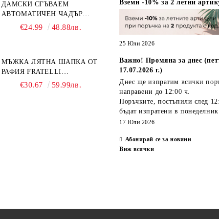
Вземи -10% за 2 летни артик
ДАМСКИ СГЪВАЕМ
АВТОМАТИЧЕН ЧАДЪР
OPEN-CLOSE | PERLETTI
€24.99
48.88лв.
TECHNOLOGY 21808 |
ТЮРКОАЗ
25 Юли 2026
Важно! Промяна за днес (пет
МЪЖКА ЛЯТНА ШАПКА ОТ
17.07.2026 г.)
РАФИЯ FRATELLI
MAZZANTI FM 7932,
Днес ще изпратим всички пор
€30.67
59.99лв.
НАТУРАЛЕН
направени
до 12:00 ч.
Поръчките, постъпили
след 12
бъдат изпратени
в понеделник
17 Юли 2026
Абонирай се за новини
Виж всички