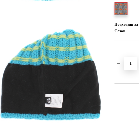
Подходящ за
Сезон:
Добави в желани