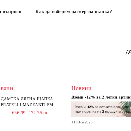
и въпроси
Как да изберем размер на шапка?
д
авани
Новини
Вземи -12% за 2 летни артик
ДАМСКА ЛЯТНА ШАПКА
FRATELLI MAZZANTI FM
6774, НАТУРАЛЕН/ЖЪЛТО
€36.99
72.35лв.
ЦВЕТЕ
31 Юли 2026