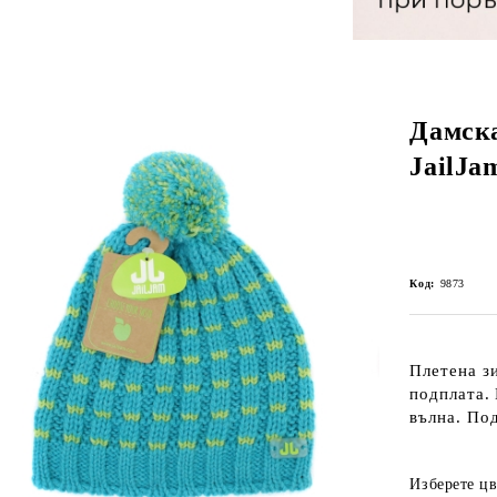
Дамск
JailJa
Код:
9873
Плетена з
подплата.
вълна. По
Изберете цв