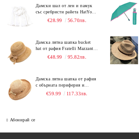
Дамски шал от лен и памук
със сребристи райета HatYou |
90x180 см | Бял
€28.99
56.70лв.
Дамска лятна шапка bucket
hat от рафия Fratelli Mazzanti |
Светлокафяв
€48.99
95.82лв.
Дамска лятна шапка от рафия
с обърната периферия и
бежова лента Fratelli Mazzanti
€59.99
117.33лв.
| Натурален
Абонирай се