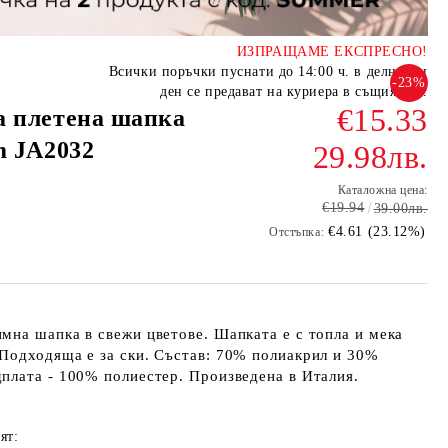
ИЗПРАЩАМЕ ЕКСПРЕСНО!
Всички поръчки пуснати до 14:00 ч. в делничен
-23%
ден се предават на куриера в същия ден.
€15.33
а плетена шапка
m JA2032
29.98лв.
Каталожна цена:
€19.94
39.00лв.
€4.61 (23.12%)
Отстъпка:
имна шапка в свежи цветове. Шапката е с топла и мека
 Подходяща е за ски. Състав: 70% полиакрил и 30%
дплата - 100% полиестер. Произведена в Италия.
ят: