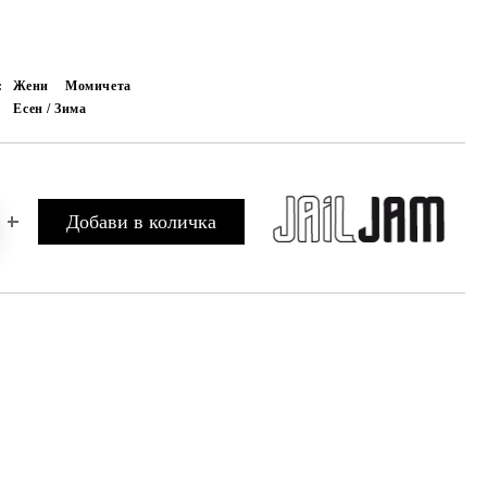
:
Жени
Момичета
Есен / Зима