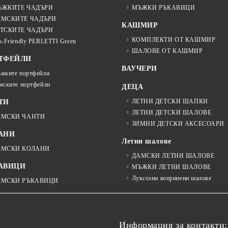
ЪЖКИТЕ ЧАДЪРИ
МЪЖКИ РЪКАВИЦИ
АМСКИТЕ ЧАДЪРИ
КАШМИР
ТСКИТЕ ЧАДЪРИ
КОМПЛЕКТИ ОТ КАШМИР
o-Friendly PERLETTI Green
ШАЛОВЕ ОТ КАШМИР
ТФЕЙЛИ
ВАУЧЕРИ
жките портфейли
мските портфейли
ДЕЦА
ЛЕТНИ ДЕТСКИ ШАПКИ
ТИ
ЛЕТНИ ДЕТСКИ ШАЛОВЕ
АМСКИ ЧАНТИ
ЗИМНИ ДЕТСКИ АКСЕСОАРИ
АНИ
Летни шалове
АМСКИ КОЛАНИ
ДАМСКИ ЛЕТНИ ШАЛОВЕ
АВИЦИ
МЪЖКИ ЛЕТНИ ШАЛОВЕ
Луксозни копринени шалове
АМСКИ РЪКАВИЦИ
Информация за контакти: