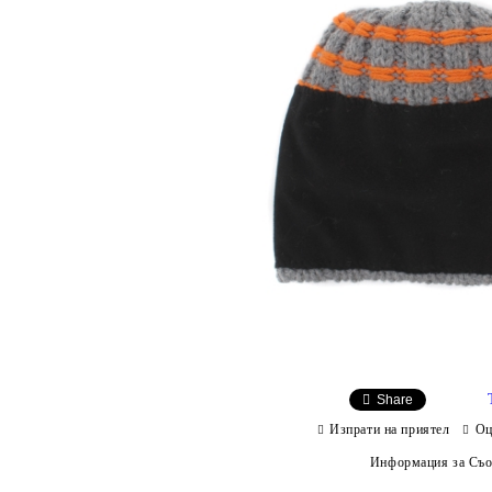
Share
Изпрати на приятел
Оц
Информация за Съо