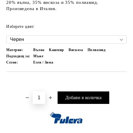
20% вълна, 35% вискоза и 35% полиамид.
Произведена в Италия.
Изберете цвят:
Материя:
Вълна
Кашмир
Вискоза
Полиамид
Подходящ за:
Мъже
Сезон:
Есен / Зима
Добави в желани