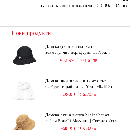
такса наложен платеж -
€0,99/1,94 лв.
Нови продукти
Дамска филцова шапка с
асиметрична периферия HatYou
CF0376 | Черен
€52.99
103.64лв.
Дамски шал от лен и памук със
сребристи райета HatYou | 90x180 см |
Бял
€28.99
56.70лв.
Дамска лятна шапка bucket hat от
рафия Fratelli Mazzanti | Светлокафяв
€48.99
95.82лв.