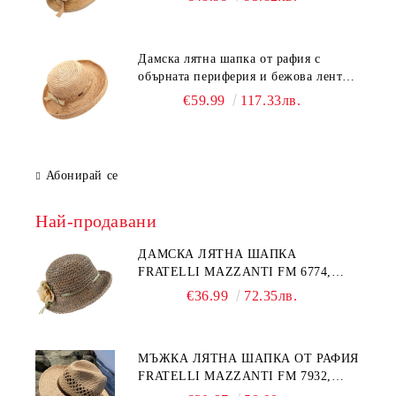
Дамска лятна шапка от рафия с
обърната периферия и бежова лента
Fratelli Mazzanti | Натурален
€59.99
117.33лв.
Абонирай се
Най-продавани
ДАМСКА ЛЯТНА ШАПКА
FRATELLI MAZZANTI FM 6774,
НАТУРАЛЕН/ЖЪЛТО ЦВЕТЕ
€36.99
72.35лв.
МЪЖКА ЛЯТНА ШАПКА ОТ РАФИЯ
FRATELLI MAZZANTI FM 7932,
НАТУРАЛЕН