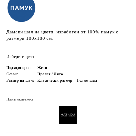
Дамски шал на цветя, изработен от 100% памук с
размери 100х180 cм.
Изберете цвят:
Подходящ за:
Жени
Сезон:
Пролет / Лято
Размер на шал:
Класически размер
Голям шал
Няма наличност
Добави в желани