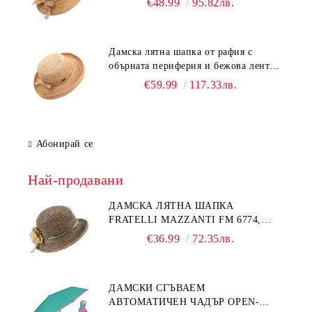
€48.99
95.82лв.
Дамска лятна шапка от рафия с
обърната периферия и бежова лента
Fratelli Mazzanti | Натурален
€59.99
117.33лв.
Абонирай се
Най-продавани
ДАМСКА ЛЯТНА ШАПКА
FRATELLI MAZZANTI FM 6774,
НАТУРАЛЕН/ЖЪЛТО ЦВЕТЕ
€36.99
72.35лв.
ДАМСКИ СГЪВАЕМ
АВТОМАТИЧЕН ЧАДЪР OPEN-