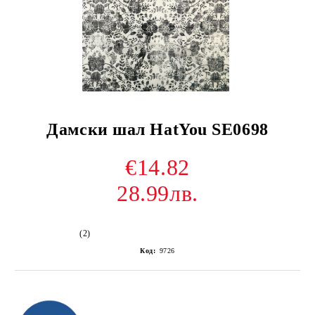
Дамски шал HatYou SE0698
€14.82
28.99лв.
(2)
Код:
9726