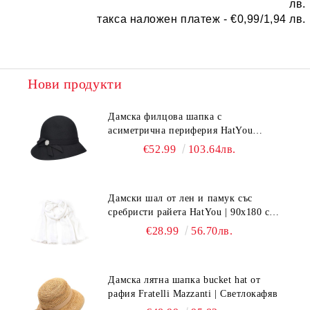
лв.
такса наложен платеж -
€0,99/1,94 лв.
Нови продукти
Дамска филцова шапка с
асиметрична периферия HatYou
CF0376 | Черен
€52.99
103.64лв.
Дамски шал от лен и памук със
сребристи райета HatYou | 90x180 см |
Бял
€28.99
56.70лв.
Дамска лятна шапка bucket hat от
рафия Fratelli Mazzanti | Светлокафяв