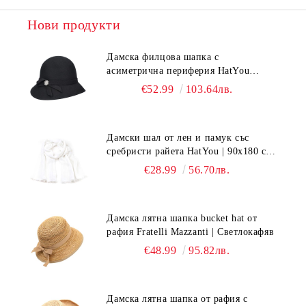
Нови продукти
Дамска филцова шапка с
асиметрична периферия HatYou
CF0376 | Черен
€52.99
103.64лв.
Дамски шал от лен и памук със
сребристи райета HatYou | 90x180 см |
Бял
€28.99
56.70лв.
Дамска лятна шапка bucket hat от
рафия Fratelli Mazzanti | Светлокафяв
€48.99
95.82лв.
Дамска лятна шапка от рафия с