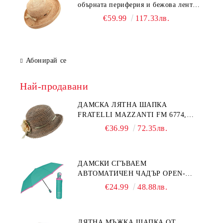
обърната периферия и бежова лента
Fratelli Mazzanti | Натурален
€59.99
117.33лв.
Абонирай се
Най-продавани
ДАМСКА ЛЯТНА ШАПКА
FRATELLI MAZZANTI FM 6774,
НАТУРАЛЕН/ЖЪЛТО ЦВЕТЕ
€36.99
72.35лв.
ДАМСКИ СГЪВАЕМ
АВТОМАТИЧЕН ЧАДЪР OPEN-
CLOSE | PERLETTI TECHNOLOGY
€24.99
48.88лв.
21808 | ТЮРКОАЗ
ЛЯТНА МЪЖКА ШАПКА ОТ