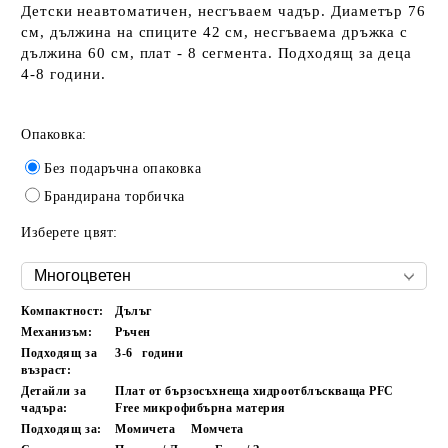
Детски неавтоматичен, несгъваем чадър. Диаметър 76
см, дължина на спиците 42 см, несгъваема дръжка с
дължина 60 см, плат - 8 сегмента. Подходящ за деца
4-8 години.
Опаковка:
Без подаръчна опаковка
Брандирана торбичка
Изберете цвят:
Компактност:
Дълъг
Механизъм:
Ръчен
Подходящ за
3-6
години
възраст:
Детайли за
Плат от бързосъхнеща хидроотблъскваща PFC
чадъра:
Free микрофибърна материя
Подходящ за:
Момичета
Момчета