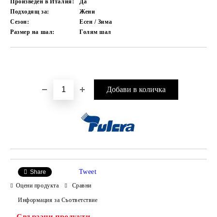
Произведен в Италия:
Да
Подходящ за:
Жени
Сезон:
Есен / Зима
Размер на шал:
Голям шал
Добави в желани
Tweet
Share
Оцени продукта
Сравни
Информация за Съответствие
Свързани продукти