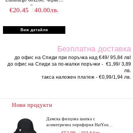
Бял
€20.45
40.00лв.
Виж детайли
Безплатн
а доставка
до офис на Спиди при поръчка над
€
49/ 95,84 лв!
до офис на Спиди за по-малки поръчки -
€
1,99/ 3,89
лв.
такса наложен платеж -
€0,99/1,94 лв.
Нови продукти
Дамска филцова шапка с
асиметрична периферия HatYou
CF0376 | Черен
€52.99
103.64лв.