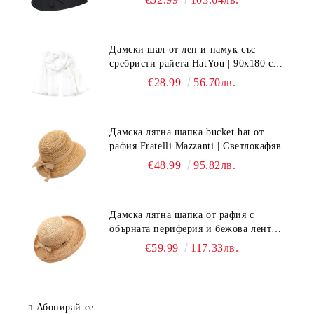
Дамски шал от лен и памук със
сребристи райета HatYou | 90x180 см |
Бял
€28.99
56.70лв.
Дамска лятна шапка bucket hat от
рафия Fratelli Mazzanti | Светлокафяв
€48.99
95.82лв.
Дамска лятна шапка от рафия с
обърната периферия и бежова лента
Fratelli Mazzanti | Натурален
€59.99
117.33лв.
Абонирай се