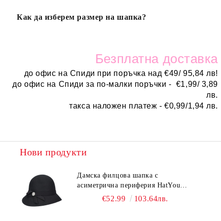
Как да изберем размер на шапка?
Безплатн
а доставка
до офис на Спиди при поръчка над
€
49/ 95,84 лв!
до офис на Спиди за по-малки поръчки -
€
1,99/ 3,89
лв.
такса наложен платеж -
€0,99/1,94 лв.
Нови продукти
Дамска филцова шапка с
асиметрична периферия HatYou
CF0376 | Черен
€52.99
103.64лв.