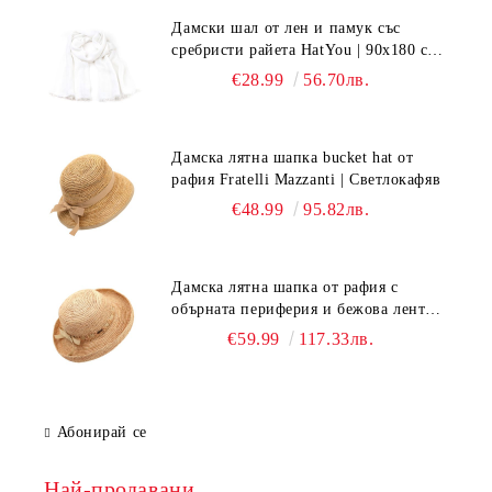
Дамски шал от лен и памук със
сребристи райета HatYou | 90x180 см |
Бял
€28.99
56.70лв.
Дамска лятна шапка bucket hat от
рафия Fratelli Mazzanti | Светлокафяв
€48.99
95.82лв.
Дамска лятна шапка от рафия с
обърната периферия и бежова лента
Fratelli Mazzanti | Натурален
€59.99
117.33лв.
Абонирай се
Най-продавани