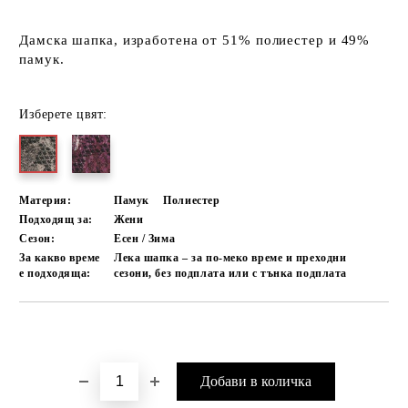
Дамска шапка, изработена от 51% полиестер и 49%
памук.
Изберете цвят:
Материя:
Памук
Полиестер
Подходящ за:
Жени
Сезон:
Есен / Зима
За какво време
Лека шапка – за по-меко време и преходни
е подходяща:
сезони, без подплата или с тънка подплата
Добави в желани