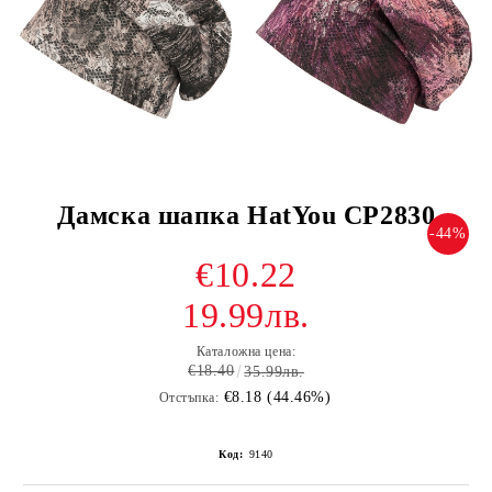
Дамска шапка HatYou CP2830
-44%
€10.22
19.99лв.
Каталожна цена:
€18.40
35.99лв.
€8.18 (44.46%)
Отстъпка:
Код:
9140