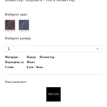
полиестер. Подплата - 100% полиестер.
Изберете цвят:
Изберете размер:
Материя:
Памук
Полиестер
Подходящ за:
Мъже
Сезон:
Есен / Зима
Няма наличност
Добави в желани