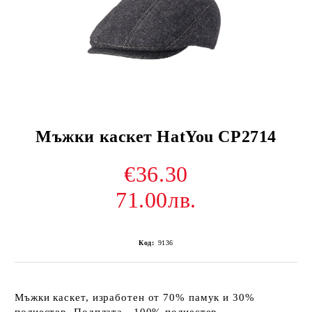
Мъжки каскет HatYou CP2714
€36.30
71.00лв.
Код:
9136
Мъжки каскет, изработен от 70% памук и 30%