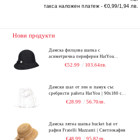
такса наложен платеж -
€0,99/1,94 лв.
Нови продукти
Дамска филцова шапка с
асиметрична периферия HatYou
CF0376 | Черен
€52.99
103.64лв.
Дамски шал от лен и памук със
сребристи райета HatYou | 90x180 см |
Бял
€28.99
56.70лв.
Дамска лятна шапка bucket hat от
рафия Fratelli Mazzanti | Светлокафяв
€48.99
95.82лв.