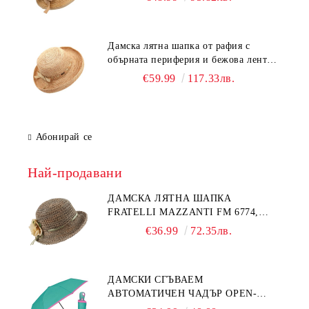
Дамска лятна шапка от рафия с
обърната периферия и бежова лента
Fratelli Mazzanti | Натурален
€59.99
117.33лв.
Абонирай се
Най-продавани
ДАМСКА ЛЯТНА ШАПКА
FRATELLI MAZZANTI FM 6774,
НАТУРАЛЕН/ЖЪЛТО ЦВЕТЕ
€36.99
72.35лв.
ДАМСКИ СГЪВАЕМ
АВТОМАТИЧЕН ЧАДЪР OPEN-
CLOSE | PERLETTI TECHNOLOGY