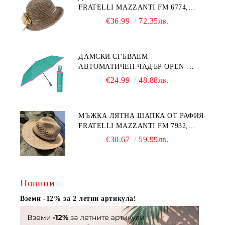
FRATELLI MAZZANTI FM 6774,
НАТУРАЛЕН/ЖЪЛТО ЦВЕТЕ
€36.99
72.35лв.
ДАМСКИ СГЪВАЕМ
АВТОМАТИЧЕН ЧАДЪР OPEN-
CLOSE | PERLETTI TECHNOLOGY
€24.99
48.88лв.
21808 | ТЮРКОАЗ
МЪЖКА ЛЯТНА ШАПКА ОТ РАФИЯ
FRATELLI MAZZANTI FM 7932,
НАТУРАЛЕН
€30.67
59.99лв.
Новини
Вземи -12% за 2 летни артикула!