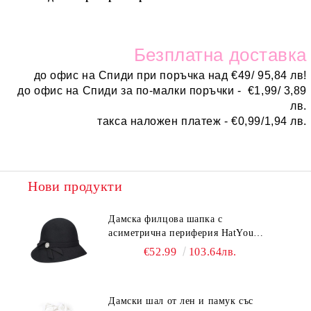
Безплатн
а доставка
до офис на Спиди при поръчка над
€
49/ 95,84 лв!
до офис на Спиди за по-малки поръчки -
€
1,99/ 3,89
лв.
такса наложен платеж -
€0,99/1,94 лв.
Нови продукти
Дамска филцова шапка с
асиметрична периферия HatYou
CF0376 | Черен
€52.99
103.64лв.
Дамски шал от лен и памук със