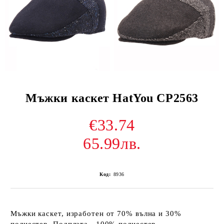
Мъжки каскет HatYou CP2563
€33.74
65.99лв.
Код:
8936
Мъжки каскет, изработен от 70% вълна и 30%