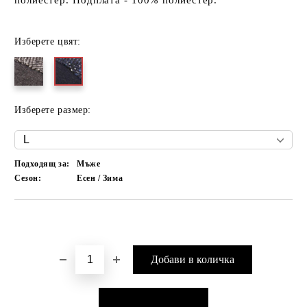
полиестер. Подплата - 100% полиестер.
Изберете цвят:
Изберете размер:
Подходящ за:
Мъже
Сезон:
Есен / Зима
Добави в желани