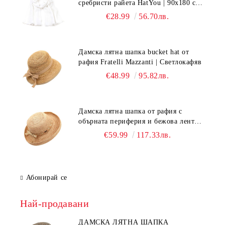
сребристи райета HatYou | 90x180 см |
Бял
€28.99
56.70лв.
Дамска лятна шапка bucket hat от
рафия Fratelli Mazzanti | Светлокафяв
€48.99
95.82лв.
Дамска лятна шапка от рафия с
обърната периферия и бежова лента
Fratelli Mazzanti | Натурален
€59.99
117.33лв.
Абонирай се
Най-продавани
ДАМСКА ЛЯТНА ШАПКА