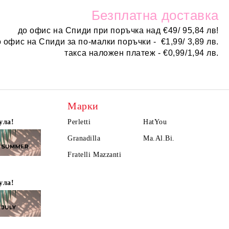
Безплатн
а доставка
до офис на Спиди при поръчка над
€
49/ 95,84 лв!
о офис на Спиди за по-малки поръчки -
€
1,99/ 3,89 лв.
такса наложен платеж -
€0,99/1,94 лв.
Марки
ула!
Perletti
HatYou
Granadilla
Ma.Al.Bi.
Fratelli Mazzanti
ула!