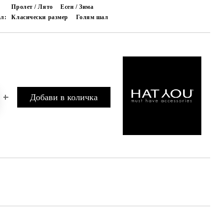
Пролет / Лято
Есен / Зима
ал:
Класически размер
Голям шал