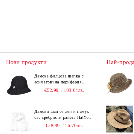
Нови продукти
Най-прод
Дамска филцова шапка с
асиметрична периферия
HatYou CF0376 | Черен
€52.99
103.64лв.
Дамски шал от лен и памук
със сребристи райета HatYou |
90x180 см | Бял
€28.99
56.70лв.