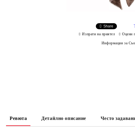
Share
Изпрати на приятел
Оцени 
Информация за Съо
Ревюта
Детайлно описание
Често задаван