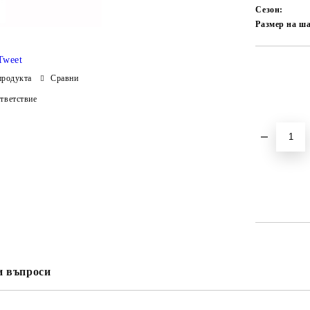
Сезон:
Размер на ш
Tweet
Добави в желани
продукта
Сравни
тветствие
и въпроси