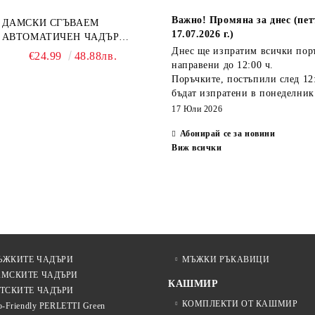
Важно! Промяна за днес (пет
ДАМСКИ СГЪВАЕМ
17.07.2026 г.)
АВТОМАТИЧЕН ЧАДЪР
OPEN-CLOSE | PERLETTI
Днес ще изпратим всички пор
€24.99
48.88лв.
TECHNOLOGY 21808 |
направени
до 12:00 ч.
ТЮРКОАЗ
Поръчките, постъпили
след 12
бъдат изпратени
в понеделник
17 Юли 2026
Абонирай се за новини
Виж всички
ЪЖКИТЕ ЧАДЪРИ
МЪЖКИ РЪКАВИЦИ
АМСКИТЕ ЧАДЪРИ
КАШМИР
ТСКИТЕ ЧАДЪРИ
КОМПЛЕКТИ ОТ КАШМИР
o-Friendly PERLETTI Green