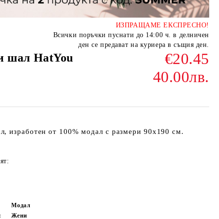
ИЗПРАЩАМЕ ЕКСПРЕСНО!
Всички поръчки пуснати до 14:00 ч. в делничен
ден се предават на куриера в същия ден.
€20.45
и шал HatYou
40.00лв.
л, изработен от 100% модал с размери 90х190 см.
ят:
Модал
:
Жени