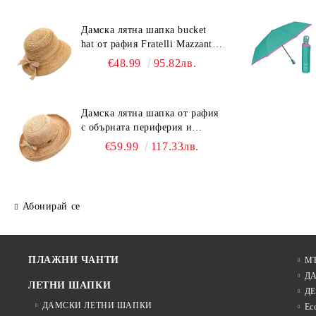
Дамска лятна шапка bucket
hat от рафия Fratelli Mazzanti |
Светлокафяв
€48.99
95.82лв.
Дамска лятна шапка от рафия
с обърната периферия и
бежова лента Fratelli Mazzanti
€59.99
117.33лв.
| Натурален
Абонирай се
ПЛАЖНИ ЧАНТИ
М
Д
ЛЕТНИ ШАПКИ
ДЕ
ДАМСКИ ЛЕТНИ ШАПКИ
Ec