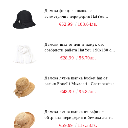
Дамска филцова шапка с
асиметрична периферия HatYou
CF0376 | Черен
€52.99
103.64лв.
Дамски шал от лен и памук със
сребристи райета HatYou | 90x180 см |
Бял
€28.99
56.70лв.
Дамска лятна шапка bucket hat от
рафия Fratelli Mazzanti | Светлокафяв
€48.99
95.82лв.
Дамска лятна шапка от рафия с
обърната периферия и бежова лента
Fratelli Mazzanti | Натурален
€59.99
117.33лв.