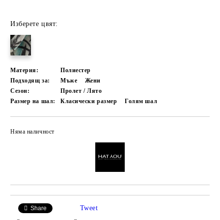
Изберете цвят:
Материя:
Полиестер
Подходящ за:
Мъже
Жени
Сезон:
Пролет / Лято
Размер на шал:
Класически размер
Голям шал
Няма наличност
Добави в желани
Tweet
Share