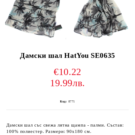
Дамски шал HatYou SE0635
€10.22
19.99лв.
Код:
8771
Дамски шал със свежа лятна щампа - палми. Състав:
100% полиестер. Размери: 90х180 см.