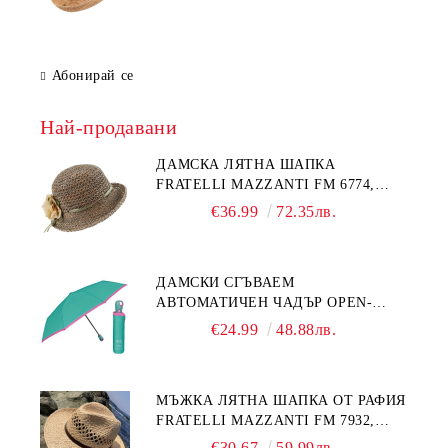
Абонирай се
Най-продавани
ДАМСКА ЛЯТНА ШАПКА
FRATELLI MAZZANTI FM 6774,
НАТУРАЛЕН/ЖЪЛТО ЦВЕТЕ
€36.99
72.35лв.
ДАМСКИ СГЪВАЕМ
АВТОМАТИЧЕН ЧАДЪР OPEN-
CLOSE | PERLETTI TECHNOLOGY
€24.99
48.88лв.
21808 | ТЮРКОАЗ
МЪЖКА ЛЯТНА ШАПКА ОТ РАФИЯ
FRATELLI MAZZANTI FM 7932,
НАТУРАЛЕН
€30.67
59.99лв.