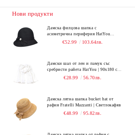
Нови продукти
Дамска филцова шапка с
асиметрична периферия HatYou
CF0376 | Черен
€52.99
103.64лв.
Дамски шал от лен и памук със
сребристи райета HatYou | 90x180 см |
Бял
€28.99
56.70лв.
Дамска лятна шапка bucket hat от
рафия Fratelli Mazzanti | Светлокафяв
€48.99
95.82лв.
Дамска лятна шапка от рафия с