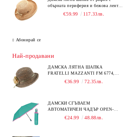
обърната периферия и бежова лента
Fratelli Mazzanti | Натурален
€59.99
117.33лв.
Абонирай се
Най-продавани
ДАМСКА ЛЯТНА ШАПКА
FRATELLI MAZZANTI FM 6774,
НАТУРАЛЕН/ЖЪЛТО ЦВЕТЕ
€36.99
72.35лв.
ДАМСКИ СГЪВАЕМ
АВТОМАТИЧЕН ЧАДЪР OPEN-
CLOSE | PERLETTI TECHNOLOGY
€24.99
48.88лв.
21808 | ТЮРКОАЗ