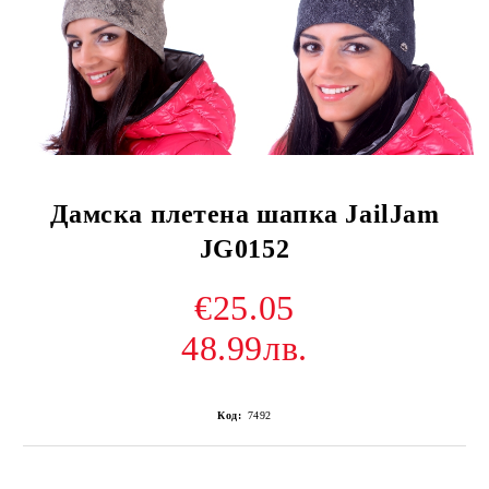
Дамска плетена шапка JailJam
JG0152
€25.05
48.99лв.
Код:
7492