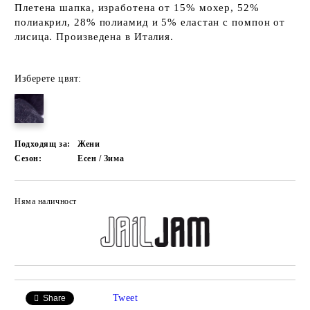
Плетена шапка, изработена
от 15% мохер, 52%
полиакрил, 28% полиамид и 5% еластан с помпон от
лисица. Произведена в Италия.
Изберете цвят:
Подходящ за:
Жени
Сезон:
Есен / Зима
Няма наличност
Добави в желани
Tweet
Share