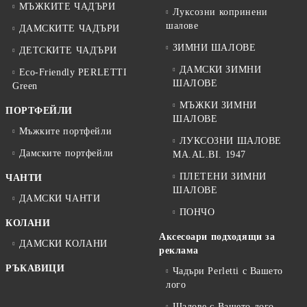
МЪЖКИТЕ ЧАДЪРИ
Луксозни копринени
шалове
ДАМСКИТЕ ЧАДЪРИ
ЗИМНИ ШАЛОВЕ
ДЕТСКИТЕ ЧАДЪРИ
ДАМСКИ ЗИМНИ
Eco-Friendly PERLETTI
ШАЛОВЕ
Green
МЪЖКИ ЗИМНИ
ПОРТФЕЙЛИ
ШАЛОВЕ
Мъжките портфейли
ЛУКСОЗНИ ШАЛОВЕ
Дамските портфейли
MA.AL.BI. 1947
ПЛЕТЕНИ ЗИМНИ
ЧАНТИ
ШАЛОВЕ
ДАМСКИ ЧАНТИ
ПОНЧО
КОЛАНИ
Аксесоари подходящи за
ДАМСКИ КОЛАНИ
реклама
РЪКАВИЦИ
Чадъри Perletti с Вашето
лого
Шалове с Вашето лого