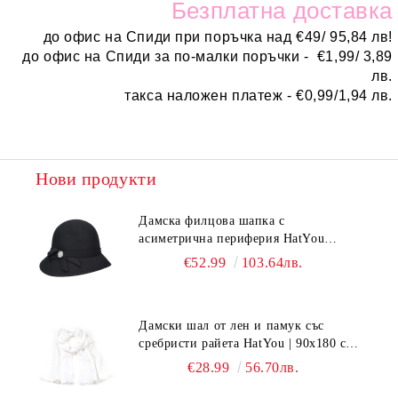
Безплатн
а доставка
до офис на Спиди при поръчка над
€
49/ 95,84 лв!
до офис на Спиди за по-малки поръчки -
€
1,99/ 3,89
лв.
такса наложен платеж -
€0,99/1,94 лв.
Нови продукти
Дамска филцова шапка с
асиметрична периферия HatYou
CF0376 | Черен
€52.99
103.64лв.
Дамски шал от лен и памук със
сребристи райета HatYou | 90x180 см |
Бял
€28.99
56.70лв.