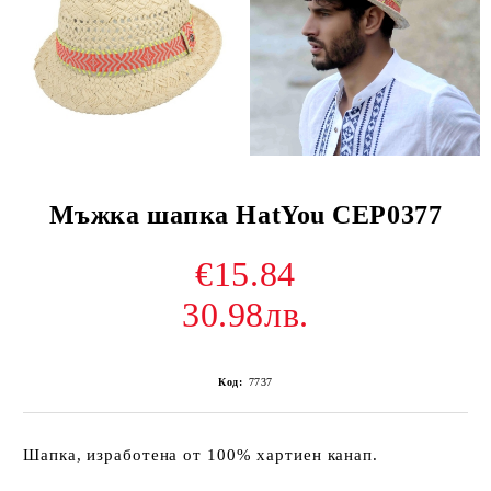
Мъжка шапка HatYou CEP0377
€15.84
30.98лв.
Код:
7737
Шапка, изработена от 100% хартиен канап.