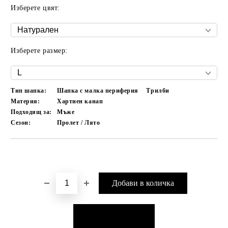
Изберете цвят:
Изберете размер:
Тип шапка:
Шапка с малка периферия
Трилби
Материя:
Хартиен канап
Подходящ за:
Мъже
Сезон:
Пролет / Лято
Добави в желани