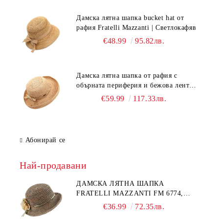
Дамска лятна шапка bucket hat от
рафия Fratelli Mazzanti | Светлокафяв
€48.99
95.82лв.
Дамска лятна шапка от рафия с
обърната периферия и бежова лента
Fratelli Mazzanti | Натурален
€59.99
117.33лв.
Абонирай се
Най-продавани
ДАМСКА ЛЯТНА ШАПКА
FRATELLI MAZZANTI FM 6774,
НАТУРАЛЕН/ЖЪЛТО ЦВЕТЕ
€36.99
72.35лв.