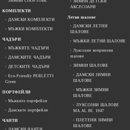
ЗИМНИ СПОРТОВЕ
ЗИМНИ ДЕТСКИ
АКСЕСОАРИ
КОМПЛЕКТИ
Летни шалове
ДАМСКИ КОМПЛЕКТИ
ДАМСКИ ЛЕТНИ
МЪЖКИ КОМПЛЕКТИ
ШАЛОВЕ
ЧАДЪРИ
МЪЖКИ ЛЕТНИ ШАЛОВЕ
МЪЖКИТЕ ЧАДЪРИ
Луксозни копринени
шалове
ДАМСКИТЕ ЧАДЪРИ
ЗИМНИ ШАЛОВЕ
ДЕТСКИТЕ ЧАДЪРИ
ДАМСКИ ЗИМНИ
Eco-Friendly PERLETTI
ШАЛОВЕ
Green
МЪЖКИ ЗИМНИ
ПОРТФЕЙЛИ
ШАЛОВЕ
Мъжките портфейли
ЛУКСОЗНИ ШАЛОВЕ
Дамските портфейли
MA.AL.BI. 1947
ПЛЕТЕНИ ЗИМНИ
ЧАНТИ
ШАЛОВЕ
ДАМСКИ ЧАНТИ