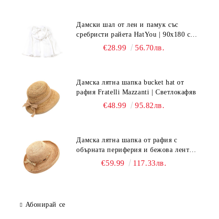
Дамски шал от лен и памук със
сребристи райета HatYou | 90x180 см |
Бял
€28.99
56.70лв.
Дамска лятна шапка bucket hat от
рафия Fratelli Mazzanti | Светлокафяв
€48.99
95.82лв.
Дамска лятна шапка от рафия с
обърната периферия и бежова лента
Fratelli Mazzanti | Натурален
€59.99
117.33лв.
Абонирай се