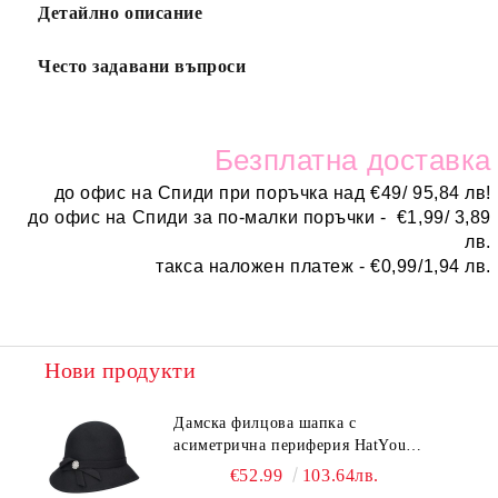
Детайлно описание
Често задавани въпроси
Безплатн
а доставка
до офис на Спиди при поръчка над
€
49/ 95,84 лв!
до офис на Спиди за по-малки поръчки -
€
1,99/ 3,89
лв.
такса наложен платеж -
€0,99/1,94 лв.
Нови продукти
Дамска филцова шапка с
асиметрична периферия HatYou
CF0376 | Черен
€52.99
103.64лв.