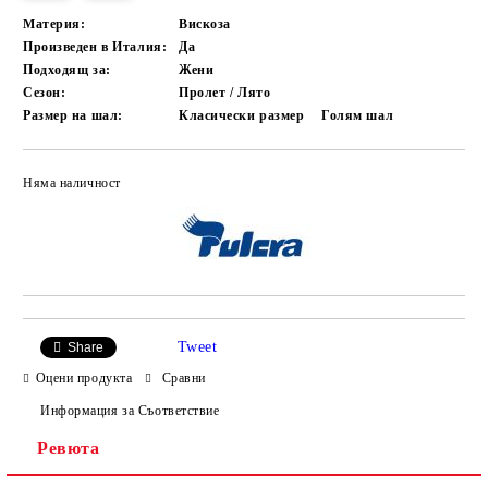
Материя:
Вискоза
Произведен в Италия:
Да
Подходящ за:
Жени
Сезон:
Пролет / Лято
Размер на шал:
Класически размер
Голям шал
Няма наличност
Добави в желани
Tweet
Share
Оцени продукта
Сравни
Информация за Съответствие
Ревюта