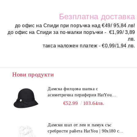
Безплатн
а доставка
до офис на Спиди при поръчка над
€
49/ 95,84 лв!
до офис на Спиди за по-малки поръчки -
€
1,99/ 3,89
лв.
такса наложен платеж -
€0,99/1,94 лв.
Нови продукти
Дамска филцова шапка с
асиметрична периферия HatYou
CF0376 | Черен
€52.99
103.64лв.
Дамски шал от лен и памук със
сребристи райета HatYou | 90x180 см |