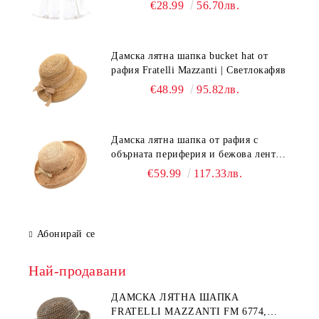
Бял
€28.99
56.70лв.
Дамска лятна шапка bucket hat от
рафия Fratelli Mazzanti | Светлокафяв
€48.99
95.82лв.
Дамска лятна шапка от рафия с
обърната периферия и бежова лента
Fratelli Mazzanti | Натурален
€59.99
117.33лв.
Абонирай се
Най-продавани
ДАМСКА ЛЯТНА ШАПКА
FRATELLI MAZZANTI FM 6774,