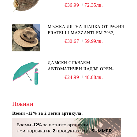
НАТУРАЛЕН/ЖЪЛТО ЦВЕТЕ
€36.99
72.35лв.
МЪЖКА ЛЯТНА ШАПКА ОТ РАФИЯ
FRATELLI MAZZANTI FM 7932,
НАТУРАЛЕН
€30.67
59.99лв.
ДАМСКИ СГЪВАЕМ
АВТОМАТИЧЕН ЧАДЪР OPEN-
CLOSE | PERLETTI TECHNOLOGY
€24.99
48.88лв.
21808 | ТЮРКОАЗ
Новини
Вземи -12% за 2 летни артикула!