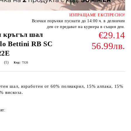
ИЗПРАЩАМЕ ЕКСПРЕСНО!
Всички поръчки пуснати до 14:00 ч. в делничен
ден се предават на куриера в същия ден.
€29.14
н кръгъл шал
lo Bettini RB SC
56.99лв.
22E
(1)
Код:
7326
етен шал, изработен от 60% полиакрил, 15% алпака, 15%
% вискоза.
ят: