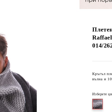
Плете
Raffael
014/26
Кръгъл пл
вълна и 10
Изберете цв