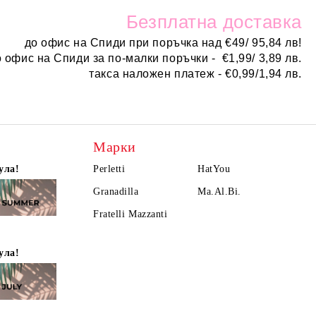
Безплатн
а доставка
до офис на Спиди при поръчка над
€
49/ 95,84 лв!
о офис на Спиди за по-малки поръчки -
€
1,99/ 3,89 лв.
такса наложен платеж -
€0,99/1,94 лв.
Марки
ула!
Perletti
HatYou
Granadilla
Ma.Al.Bi.
Fratelli Mazzanti
ула!