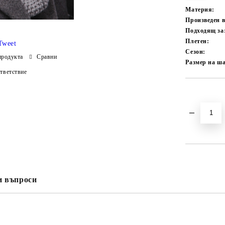
Материя:
Произведен 
Подходящ за
Плетен:
Tweet
Сезон:
продукта
Сравни
Размер на ш
тветствие
Добави в желани
и въпроси