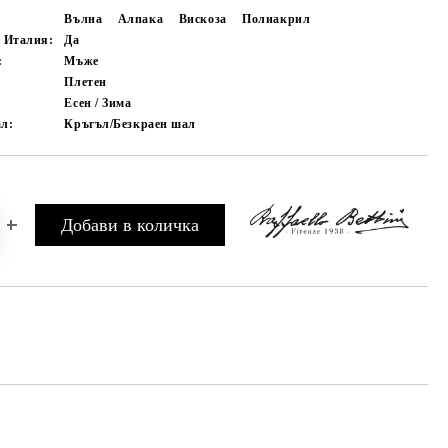
Вълна
Алпака
Вискоза
Полиакрил
в Италия:
Да
:
Мъже
Плетен
Есен / Зима
ал:
Кръгъл/Безкраен шал