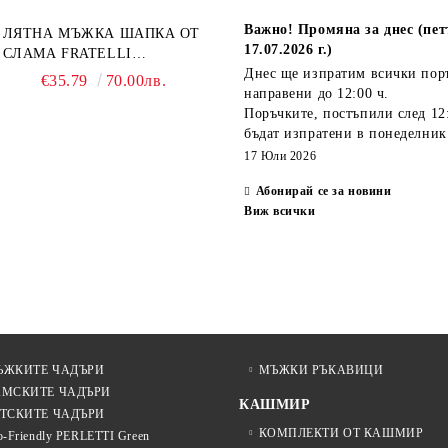
Важно! Промяна за днес (пет
ЛЯТНА МЪЖКА ШАПКА ОТ
17.07.2026 г.)
СЛАМА FRATELLI
MAZZANTI FM 7936,
Днес ще изпратим всички пор
€35.79
70.00лв.
НАТУРАЛЕН
направени
до 12:00 ч.
Поръчките, постъпили
след 12
бъдат изпратени
в понеделник
17 Юли 2026
Абонирай се за новини
Виж всички
ЪЖКИТЕ ЧАДЪРИ
МЪЖКИ РЪКАВИЦИ
АМСКИТЕ ЧАДЪРИ
КАШМИР
ТСКИТЕ ЧАДЪРИ
КОМПЛЕКТИ ОТ КАШМИР
o-Friendly PERLETTI Green