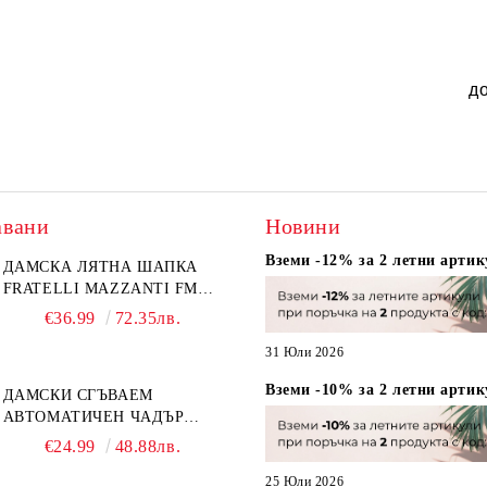
д
авани
Новини
Вземи -12% за 2 летни артик
ДАМСКА ЛЯТНА ШАПКА
FRATELLI MAZZANTI FM
6774, НАТУРАЛЕН/ЖЪЛТО
€36.99
72.35лв.
ЦВЕТЕ
31 Юли 2026
Вземи -10% за 2 летни артик
ДАМСКИ СГЪВАЕМ
АВТОМАТИЧЕН ЧАДЪР
OPEN-CLOSE | PERLETTI
€24.99
48.88лв.
TECHNOLOGY 21808 |
ТЮРКОАЗ
25 Юли 2026