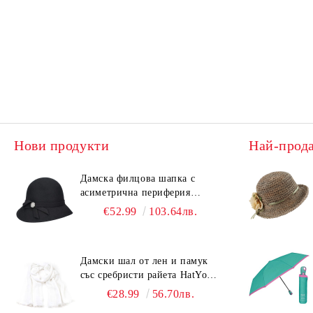
Нови продукти
Най-прод
Дамска филцова шапка с
асиметрична периферия
HatYou CF0376 | Черен
€52.99
103.64лв.
Дамски шал от лен и памук
със сребристи райета HatYou |
90x180 см | Бял
€28.99
56.70лв.