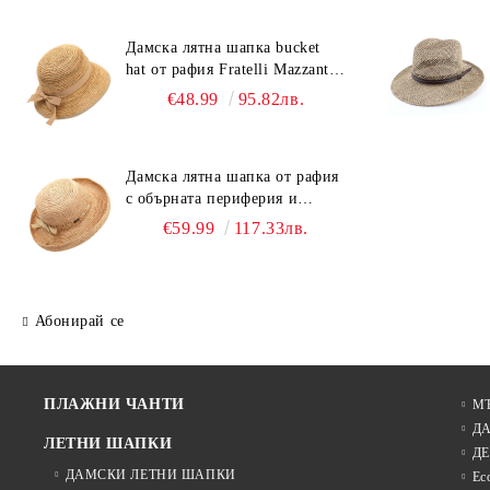
Дамска лятна шапка bucket
hat от рафия Fratelli Mazzanti |
Светлокафяв
€48.99
95.82лв.
Дамска лятна шапка от рафия
с обърната периферия и
бежова лента Fratelli Mazzanti
€59.99
117.33лв.
| Натурален
Абонирай се
ПЛАЖНИ ЧАНТИ
М
Д
ЛЕТНИ ШАПКИ
ДЕ
ДАМСКИ ЛЕТНИ ШАПКИ
Ec