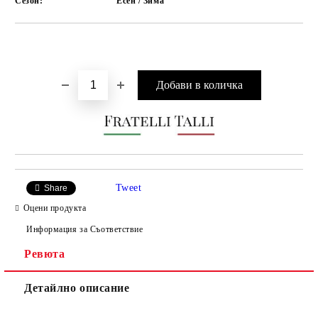
Сезон:
Есен / Зима
Добави в желани
Tweet
Share
Оцени продукта
Информация за Съответствие
Ревюта
Детайлно описание