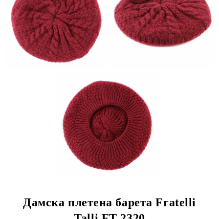
Дамска плетена барета Fratelli
Talli FT 2320