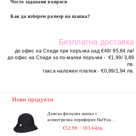
Често задавани въпроси
Как да изберем размер на шапка?
Безплатн
а доставка
до офис на Спиди при поръчка над
€
49/ 95,84 лв!
до офис на Спиди за по-малки поръчки -
€
1,99/ 3,89
лв.
такса наложен платеж -
€0,99/1,94 лв.
Нови продукти
Дамска филцова шапка с
асиметрична периферия HatYou
CF0376 | Черен
€52.99
103.64лв.