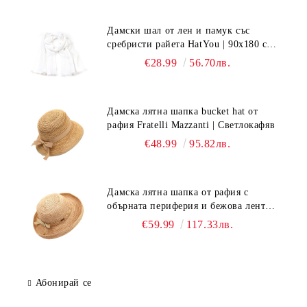
Дамски шал от лен и памук със
сребристи райета HatYou | 90x180 см |
Бял
€28.99
56.70лв.
Дамска лятна шапка bucket hat от
рафия Fratelli Mazzanti | Светлокафяв
€48.99
95.82лв.
Дамска лятна шапка от рафия с
обърната периферия и бежова лента
Fratelli Mazzanti | Натурален
€59.99
117.33лв.
Абонирай се