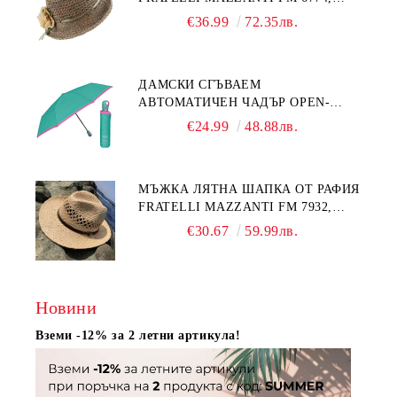
НАТУРАЛЕН/ЖЪЛТО ЦВЕТЕ
€36.99
72.35лв.
ДАМСКИ СГЪВАЕМ
АВТОМАТИЧЕН ЧАДЪР OPEN-
CLOSE | PERLETTI TECHNOLOGY
€24.99
48.88лв.
21808 | ТЮРКОАЗ
МЪЖКА ЛЯТНА ШАПКА ОТ РАФИЯ
FRATELLI MAZZANTI FM 7932,
НАТУРАЛЕН
€30.67
59.99лв.
Новини
Вземи -12% за 2 летни артикула!