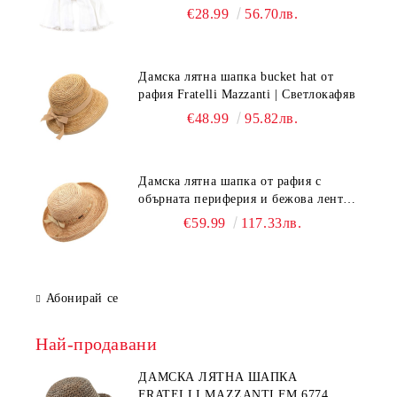
Бял
€28.99
56.70лв.
Дамска лятна шапка bucket hat от
рафия Fratelli Mazzanti | Светлокафяв
€48.99
95.82лв.
Дамска лятна шапка от рафия с
обърната периферия и бежова лента
Fratelli Mazzanti | Натурален
€59.99
117.33лв.
Абонирай се
Най-продавани
ДАМСКА ЛЯТНА ШАПКА
FRATELLI MAZZANTI FM 6774,