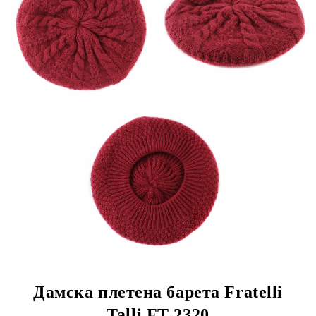
Дамска плетена барета Fratelli
Talli FT 2320