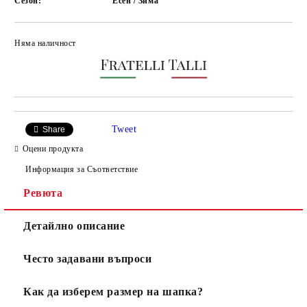
Сезон:
Есен / Зима
Няма наличност
Добави в желани
Tweet
Share
Оцени продукта
Информация за Съответствие
Ревюта
Детайлно описание
Често задавани въпроси
Как да изберем размер на шапка?