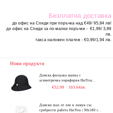
Безплатн
а доставка
до офис на Спиди при поръчка над
€
49/ 95,84 лв!
до офис на Спиди за по-малки поръчки -
€
1,99/ 3,89
лв.
такса наложен платеж -
€0,99/1,94 лв.
Нови продукти
Дамска филцова шапка с
асиметрична периферия HatYou
CF0376 | Черен
€52.99
103.64лв.
Дамски шал от лен и памук със
сребристи райета HatYou | 90x180 см |