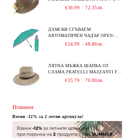
НАТУРАЛЕН/ЖЪЛТО ЦВЕТЕ
€36.99
72.35лв.
ДАМСКИ СГЪВАЕМ
АВТОМАТИЧЕН ЧАДЪР OPEN-
CLOSE | PERLETTI TECHNOLOGY
€24.99
48.88лв.
21808 | ТЮРКОАЗ
ЛЯТНА МЪЖКА ШАПКА ОТ
СЛАМА FRATELLI MAZZANTI FM
7936, НАТУРАЛЕН
€35.79
70.00лв.
Новини
Вземи -12% за 2 летни артикула!