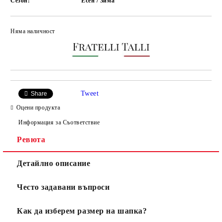
Сезон:
Есен / Зима
Няма наличност
Добави в желани
Tweet
Share
Оцени продукта
Информация за Съответствие
Ревюта
Детайлно описание
Често задавани въпроси
Как да изберем размер на шапка?