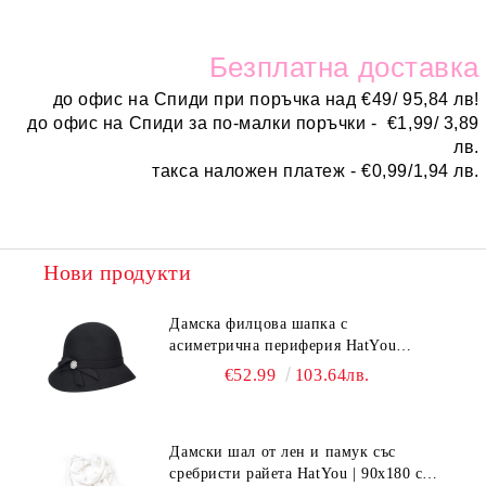
Безплатн
а доставка
до офис на Спиди при поръчка над
€
49/ 95,84 лв!
до офис на Спиди за по-малки поръчки -
€
1,99/ 3,89
лв.
такса наложен платеж -
€0,99/1,94 лв.
Нови продукти
Дамска филцова шапка с
асиметрична периферия HatYou
CF0376 | Черен
€52.99
103.64лв.
Дамски шал от лен и памук със
сребристи райета HatYou | 90x180 см |