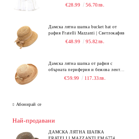
Бял
€28.99
56.70лв.
Дамска лятна шапка bucket hat от
рафия Fratelli Mazzanti | Светлокафяв
€48.99
95.82лв.
Дамска лятна шапка от рафия с
обърната периферия и бежова лента
Fratelli Mazzanti | Натурален
€59.99
117.33лв.
Абонирай се
Най-продавани
ДАМСКА ЛЯТНА ШАПКА
FRATELLI MAZZANTI FM 6774,