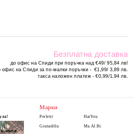
Безплатн
а доставка
до офис на Спиди при поръчка над
€
49/ 95,84 лв!
о офис на Спиди за по-малки поръчки -
€
1,99/ 3,89 лв.
такса наложен платеж -
€0,99/1,94 лв.
Марки
ула!
Perletti
HatYou
Granadilla
Ma.Al.Bi.