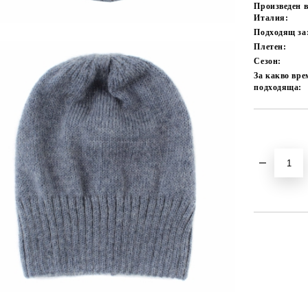
Произведен 
Италия:
Подходящ за
Плетен:
Сезон:
За какво вре
подходяща:
Добави в желани