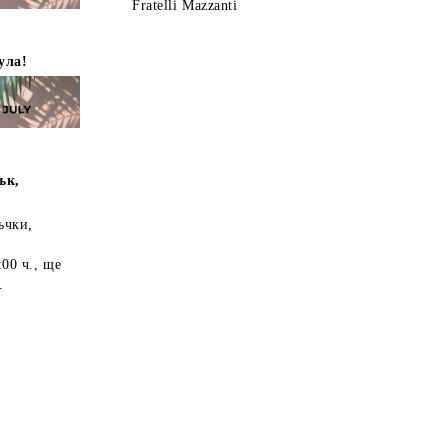
Fratelli Mazzanti
ула!
ък,
ъчки,
:00 ч.
, ще
.