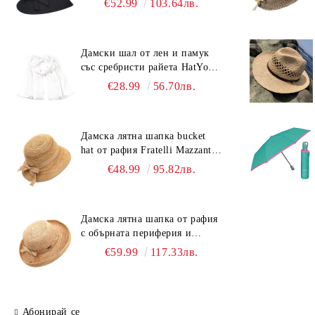
€52.99
103.64лв.
Дамски шал от лен и памук
със сребристи райета HatYou |
90x180 см | Бял
€28.99
56.70лв.
Дамска лятна шапка bucket
hat от рафия Fratelli Mazzanti |
Светлокафяв
€48.99
95.82лв.
Дамска лятна шапка от рафия
с обърната периферия и
бежова лента Fratelli Mazzanti
€59.99
117.33лв.
| Натурален
Абонирай се