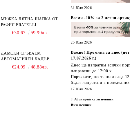
ЦВЕТЕ
31 Юли 2026
Вземи -10% за 2 летни артик
МЪЖКА ЛЯТНА ШАПКА ОТ
РАФИЯ FRATELLI
MAZZANTI FM 7932,
€30.67
59.99лв.
НАТУРАЛЕН
25 Юли 2026
Важно! Промяна за днес (пет
ДАМСКИ СГЪВАЕМ
17.07.2026 г.)
АВТОМАТИЧЕН ЧАДЪР
OPEN-CLOSE | PERLETTI
Днес ще изпратим всички пор
€24.99
48.88лв.
TECHNOLOGY 21808 |
направени
до 12:00 ч.
ТЮРКОАЗ
Поръчките, постъпили
след 12
бъдат изпратени
в понеделник
17 Юли 2026
Абонирай се за новини
Виж всички