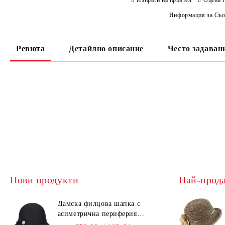
Информация за Съо
Ревюта
Детайлно описание
Често задаван
Нови продукти
Най-прод
Дамска филцова шапка с
асиметрична периферия
HatYou CF0376 | Черен