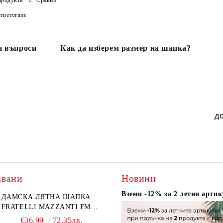
тветствие
и въпроси
Как да изберем размер на шапка?
д
авани
Новини
Вземи -12% за 2 летни артик
ДАМСКА ЛЯТНА ШАПКА
FRATELLI MAZZANTI FM
6774, НАТУРАЛЕН/ЖЪЛТО
€36.99
72.35лв.