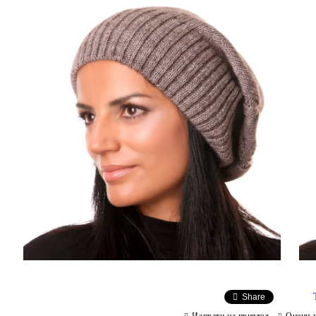
Share
Изпрати на приятел
Оцени 