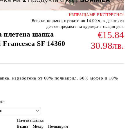
ИЗПРАЩАМЕ ЕКСПРЕСНО!
Всички поръчки пуснати до 14:00 ч. в делничен
ден се предават на куриера в същия ден.
€15.84
а плетена шапка
i Francesca SF 14360
30.98лв.
апка, изработена от 60% полиакрил, 30% мохер и 10%
ят:
Плетена шапка
Вълна
Мохер
Полиакрил