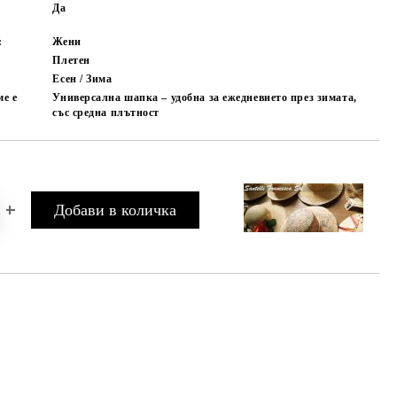
в
Да
:
Жени
Плетен
Есен / Зима
ме е
Универсална шапка – удобна за ежедневието през зимата,
със средна плътност