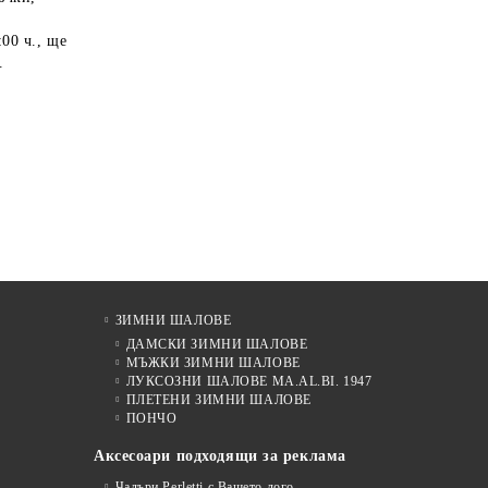
:00 ч.
, ще
.
ЗИМНИ ШАЛОВЕ
ДАМСКИ ЗИМНИ ШАЛОВЕ
МЪЖКИ ЗИМНИ ШАЛОВЕ
ЛУКСОЗНИ ШАЛОВЕ MA.AL.BI. 1947
ПЛЕТЕНИ ЗИМНИ ШАЛОВЕ
ПОНЧО
Аксесоари подходящи за реклама
Чадъри Perletti с Вашето лого