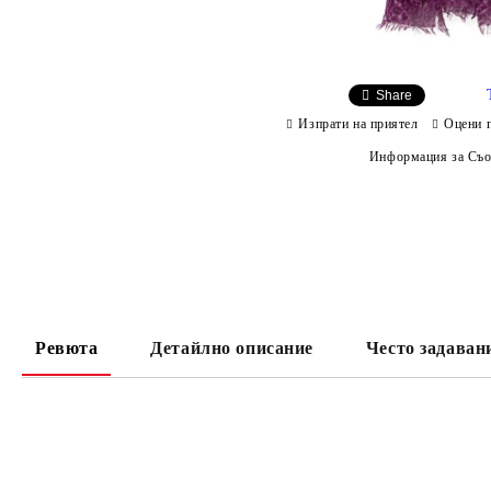
Share
Изпрати на приятел
Оцени 
Информация за Съо
Ревюта
Детайлно описание
Често задаван