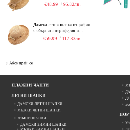
Светлокафяв
€48.99
95.82лв.
Дамска лятна шапка от рафия
с обърната периферия и
бежова лента Fratelli Mazzanti
€59.99
117.33лв.
| Натурален
Абонирай се
ПЛАЖНИ ЧАНТИ
М
Д
ЛЕТНИ ШАПКИ
ДЕ
ДАМСКИ ЛЕТНИ ШАПКИ
Ec
МЪЖКИ ЛЕТНИ ШАПКИ
ПОР
ЗИМНИ ШАПКИ
Мъ
ДАМСКИ ЗИМНИ ШАПКИ
Да
МЪЖКИ ЗИМНИ ШАПКИ