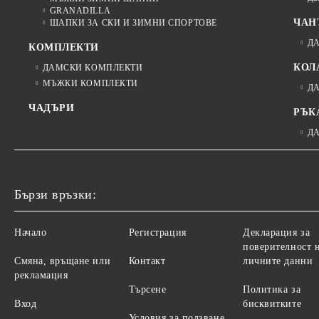
GRANADILLA
ЧАН
ШАПКИ ЗА СКИ И ЗИМНИ СПОРТОВЕ
Д
КОМПЛЕКТИ
КОЛ
ДАМСКИ КОМПЛЕКТИ
МЪЖКИ КОМПЛЕКТИ
Д
ЧАДЪРИ
РЪК
Д
Бързи връзки:
Начало
Регистрация
Декларация за
поверителност 
Смяна, връщане или
Контакт
личните данни
рекламация
Търсене
Политика за
Вход
бисквитките
Условия за ползване