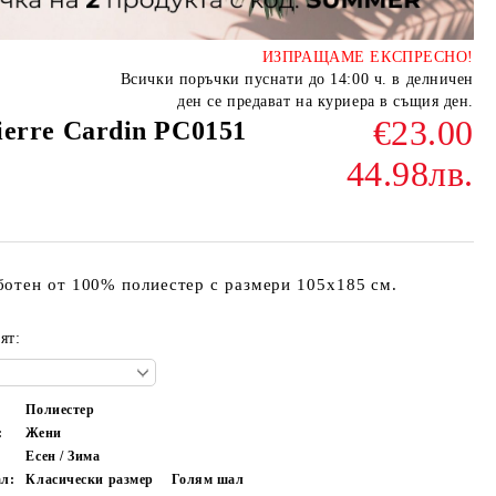
ИЗПРАЩАМЕ ЕКСПРЕСНО!
Всички поръчки пуснати до 14:00 ч. в делничен
ден се предават на куриера в същия ден.
€23.00
erre Cardin PC0151
44.98лв.
ботен от 100% полиестер с размери 105х185 см.
ят:
Полиестер
:
Жени
Есен / Зима
ал:
Класически размер
Голям шал