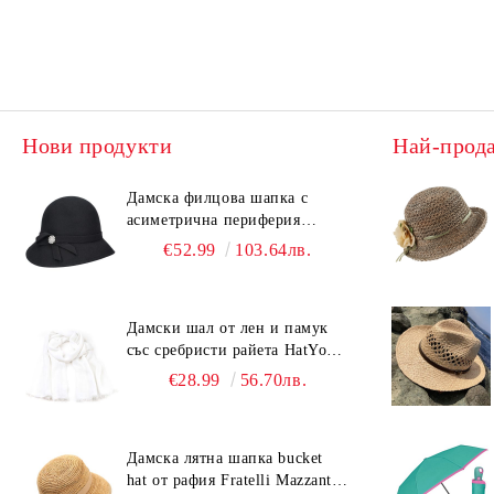
Нови продукти
Най-прод
Дамска филцова шапка с
асиметрична периферия
HatYou CF0376 | Черен
€52.99
103.64лв.
Дамски шал от лен и памук
със сребристи райета HatYou |
90x180 см | Бял
€28.99
56.70лв.
Дамска лятна шапка bucket
hat от рафия Fratelli Mazzanti |