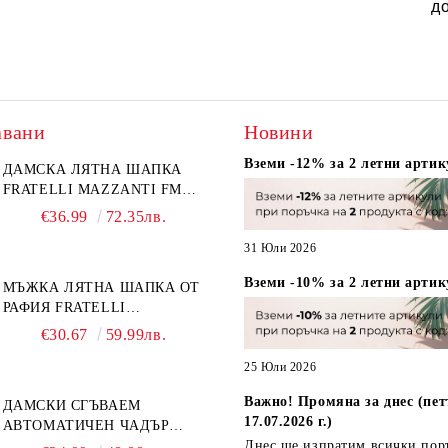
д
авани
Новини
Вземи -12% за 2 летни артик
ДАМСКА ЛЯТНА ШАПКА
FRATELLI MAZZANTI FM
6774, НАТУРАЛЕН/ЖЪЛТО
€36.99
72.35лв.
ЦВЕТЕ
31 Юли 2026
Вземи -10% за 2 летни артик
МЪЖКА ЛЯТНА ШАПКА ОТ
РАФИЯ FRATELLI
MAZZANTI FM 7932,
€30.67
59.99лв.
НАТУРАЛЕН
25 Юли 2026
Важно! Промяна за днес (пет
ДАМСКИ СГЪВАЕМ
17.07.2026 г.)
АВТОМАТИЧЕН ЧАДЪР
OPEN-CLOSE | PERLETTI
Днес ще изпратим всички пор