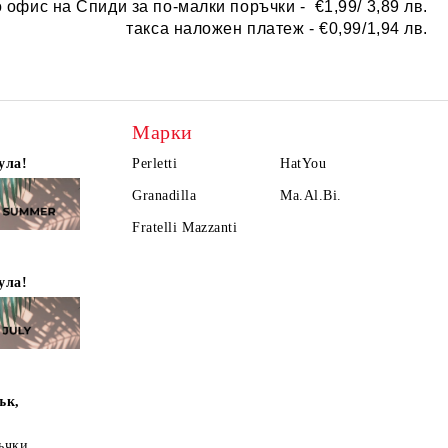
о офис на Спиди за по-малки поръчки -
€
1,99/ 3,89 лв.
такса наложен платеж -
€0,99/1,94 лв.
Марки
ула!
Perletti
HatYou
Granadilla
Ma.Al.Bi.
Fratelli Mazzanti
ула!
ък,
ъчки,