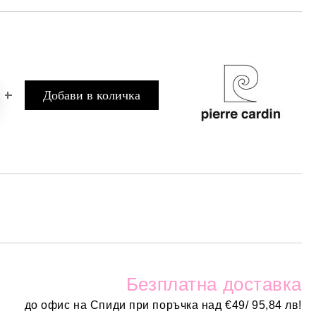
Безплатн
а доставка
до офис на Спиди при поръчка над
€
49/ 95,84 лв!