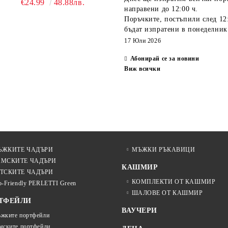
€24.99
48.88лв.
TECHNOLOGY 21808 |
направени
до 12:00 ч.
ТЮРКОАЗ
Поръчките, постъпили
след 12
бъдат изпратени
в понеделник
17 Юли 2026
Абонирай се за новини
Виж всички
ЪЖКИТЕ ЧАДЪРИ
МЪЖКИ РЪКАВИЦИ
АМСКИТЕ ЧАДЪРИ
КАШМИР
ТСКИТЕ ЧАДЪРИ
КОМПЛЕКТИ ОТ КАШМИР
o-Friendly PERLETTI Green
ШАЛОВЕ ОТ КАШМИР
ТФЕЙЛИ
ВАУЧЕРИ
жките портфейли
мските портфейли