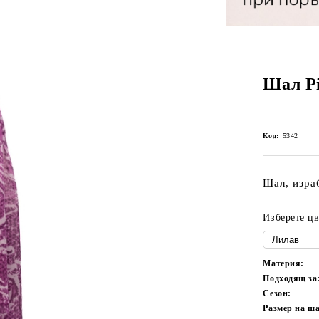
Шал Pi
Код:
5342
Шал, изра
Изберете цв
Материя:
Подходящ за
Сезон:
Размер на ш