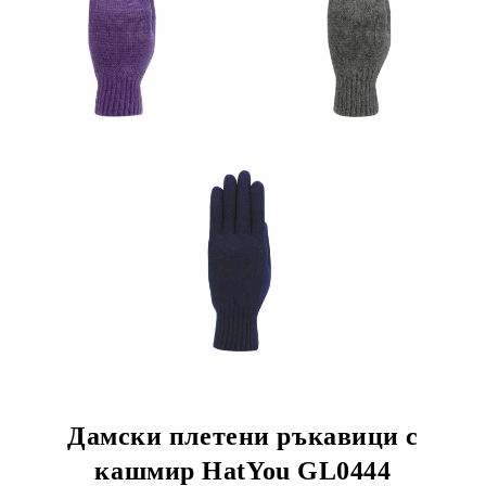
Дамски плетени ръкавици с
кашмир HatYou GL0444