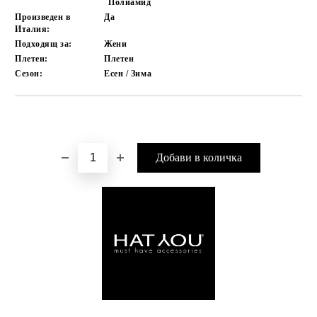
Полиамид
Произведен в
Да
Италия:
Подходящ за:
Жени
Плетен:
Плетен
Сезон:
Есен / Зима
Добави в желани