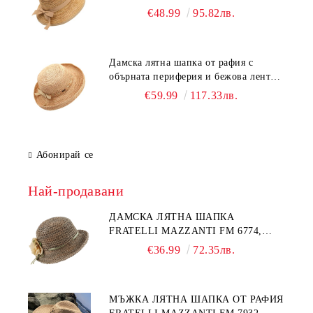
€48.99
95.82лв.
Дамска лятна шапка от рафия с
обърната периферия и бежова лента
Fratelli Mazzanti | Натурален
€59.99
117.33лв.
Абонирай се
Най-продавани
ДАМСКА ЛЯТНА ШАПКА
FRATELLI MAZZANTI FM 6774,
НАТУРАЛЕН/ЖЪЛТО ЦВЕТЕ
€36.99
72.35лв.
МЪЖКА ЛЯТНА ШАПКА ОТ РАФИЯ