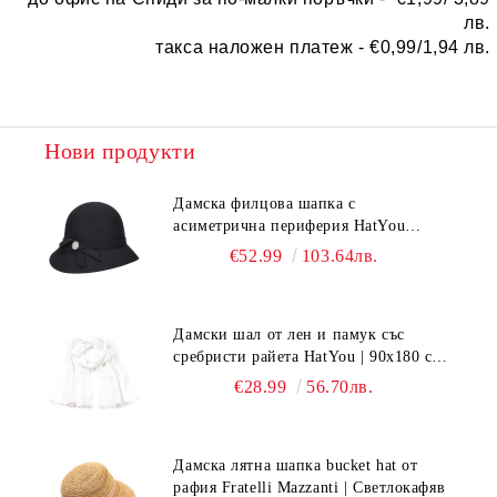
лв.
такса наложен платеж -
€0,99/1,94 лв.
Нови продукти
Дамска филцова шапка с
асиметрична периферия HatYou
CF0376 | Черен
€52.99
103.64лв.
Дамски шал от лен и памук със
сребристи райета HatYou | 90x180 см |
Бял
€28.99
56.70лв.
Дамска лятна шапка bucket hat от
рафия Fratelli Mazzanti | Светлокафяв