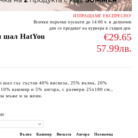
ИЗПРАЩАМЕ ЕКСПРЕСНО!
Всички поръчки пуснати до 14:00 ч. в делничен
ден се предават на куриера в същия ден.
€29.65
н шал HatYou
57.99лв.
н шал със състав 40% вискоза, 25% вълна, 20%
 10% кашмир и 5% ангора, с размери 25х180 см.,
за мъже и за жени.
ят:
Вълна
Кашмир
Вискоза
Ангора
Полиамид