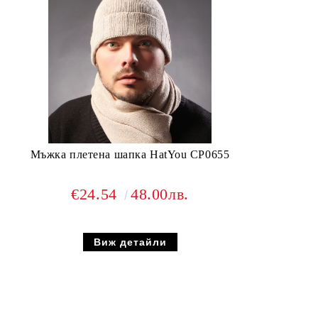
Мъжка плетена шапка HatYou CP0655
€24.54
48.00лв.
Виж детайли