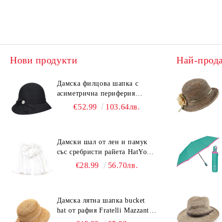
Нови продукти
Най-прод
Дамска филцова шапка с
асиметрична периферия
HatYou CF0376 | Черен
€52.99
103.64лв.
Дамски шал от лен и памук
със сребристи райета HatYou |
90x180 см | Бял
€28.99
56.70лв.
Дамска лятна шапка bucket
hat от рафия Fratelli Mazzanti |
Светлокафяв