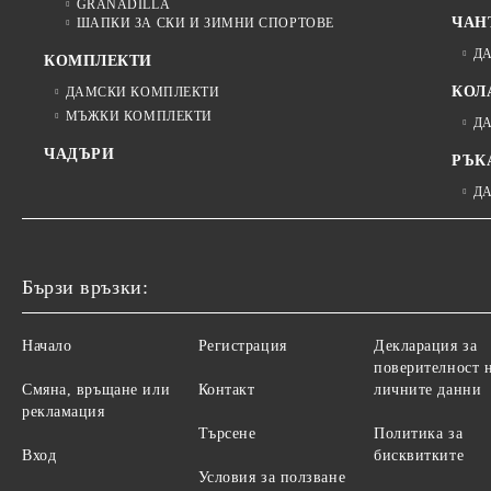
GRANADILLA
ЧАН
ШАПКИ ЗА СКИ И ЗИМНИ СПОРТОВЕ
Д
КОМПЛЕКТИ
КОЛ
ДАМСКИ КОМПЛЕКТИ
МЪЖКИ КОМПЛЕКТИ
Д
ЧАДЪРИ
РЪК
Д
Бързи връзки:
Начало
Регистрация
Декларация за
поверителност 
Смяна, връщане или
Контакт
личните данни
рекламация
Търсене
Политика за
Вход
бисквитките
Условия за ползване