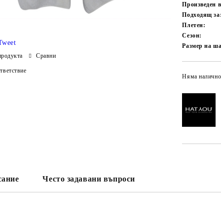
Произведен 
Подходящ за
Плетен:
Сезон:
Tweet
Размер на ш
продукта
Сравни
тветствие
Няма налично
сание
Често задавани въпроси