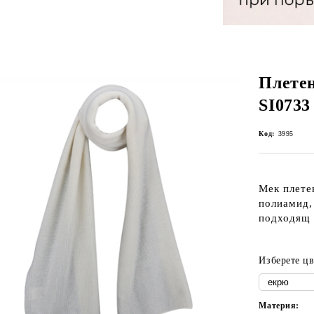
Плете
SI0733
Код:
3995
Мек плете
полиамид,
подходящ 
Изберете цв
Материя: