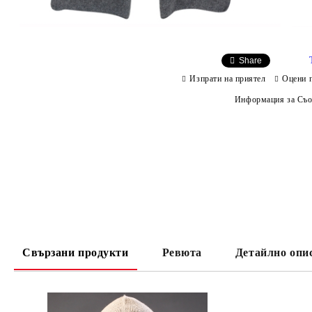
Share
Изпрати на приятел
Оцени 
Информация за Съо
Свързани продукти
Ревюта
Детайлно опи