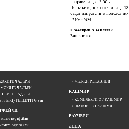
НАТУРАЛЕН
направени
до 12:00 ч.
Поръчките, постъпили
след 12
бъдат изпратени
в понеделник
17 Юли 2026
Абонирай се за новини
Виж всички
ЪЖКИТЕ ЧАДЪРИ
МЪЖКИ РЪКАВИЦИ
АМСКИТЕ ЧАДЪРИ
КАШМИР
ТСКИТЕ ЧАДЪРИ
КОМПЛЕКТИ ОТ КАШМИР
o-Friendly PERLETTI Green
ШАЛОВЕ ОТ КАШМИР
ТФЕЙЛИ
ВАУЧЕРИ
жките портфейли
мските портфейли
ДЕЦА