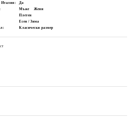
в Италия:
Да
:
Мъже
Жени
Плетен
Есен / Зима
ал:
Класически размер
ст
Добави в желани