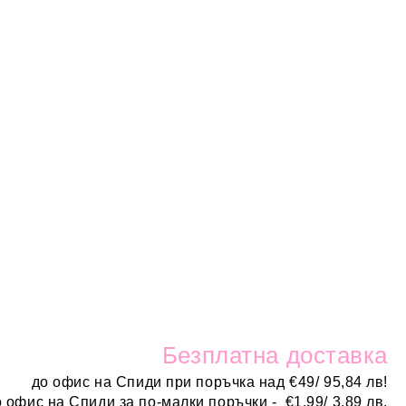
Безплатн
а доставка
до офис на Спиди при поръчка над
€
49/ 95,84 лв!
о офис на Спиди за по-малки поръчки -
€
1,99/ 3,89 лв.