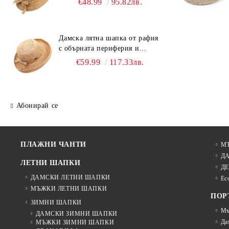
€48.99
95.82лв.
Дамска лятна шапка от рафия
с обърната периферия и
бежова лента Fratelli Mazzanti
€59.99
117.33лв.
| Натурален
Абонирай се
ПЛАЖНИ ЧАНТИ
М
Д
ЛЕТНИ ШАПКИ
ДЕ
ДАМСКИ ЛЕТНИ ШАПКИ
Ec
МЪЖКИ ЛЕТНИ ШАПКИ
ПОР
ЗИМНИ ШАПКИ
Мъ
ДАМСКИ ЗИМНИ ШАПКИ
Да
МЪЖКИ ЗИМНИ ШАПКИ