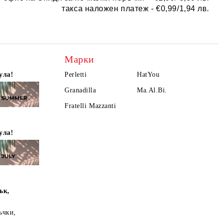
такса наложен платеж -
€0,99/1,94 лв.
Марки
ула!
Perletti
HatYou
Granadilla
Ma.Al.Bi.
Fratelli Mazzanti
ула!
ък,
ъчки,