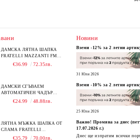
авани
Новини
Вземи -12% за 2 летни артик
ДАМСКА ЛЯТНА ШАПКА
FRATELLI MAZZANTI FM
6774, НАТУРАЛЕН/ЖЪЛТО
€36.99
72.35лв.
ЦВЕТЕ
31 Юли 2026
Вземи -10% за 2 летни артик
ДАМСКИ СГЪВАЕМ
АВТОМАТИЧЕН ЧАДЪР
OPEN-CLOSE | PERLETTI
€24.99
48.88лв.
TECHNOLOGY 21808 |
ТЮРКОАЗ
25 Юли 2026
Важно! Промяна за днес (пет
ЛЯТНА МЪЖКА ШАПКА ОТ
17.07.2026 г.)
СЛАМА FRATELLI
MAZZANTI FM 7936,
Днес ще изпратим всички пор
€35.79
70.00лв.