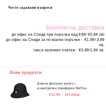
Често задавани въпроси
Безплатн
а доставка
до офис на Спиди при поръчка над
€
49/ 95,84 лв!
до офис на Спиди за по-малки поръчки -
€
1,99/ 3,89
лв.
такса наложен платеж -
€0,99/1,94 лв.
Нови продукти
Дамска филцова шапка с
асиметрична периферия HatYou
CF0376 | Черен
€52.99
103.64лв.