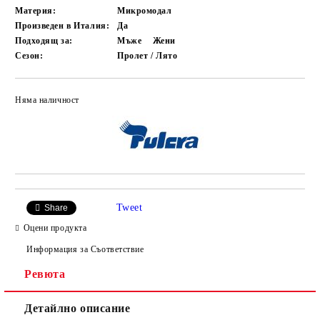
Материя:
Микромодал
Произведен в Италия:
Да
Подходящ за:
Мъже
Жени
Сезон:
Пролет / Лято
Няма наличност
Добави в желани
Tweet
Share
Оцени продукта
Информация за Съответствие
Ревюта
Детайлно описание