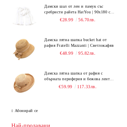
Дамски шал от лен и памук със
сребристи райета HatYou | 90x180 см |
Бял
€28.99
56.70лв.
Дамска лятна шапка bucket hat от
рафия Fratelli Mazzanti | Светлокафяв
€48.99
95.82лв.
Дамска лятна шапка от рафия с
обърната периферия и бежова лента
Fratelli Mazzanti | Натурален
€59.99
117.33лв.
Абонирай се
Най-продавани