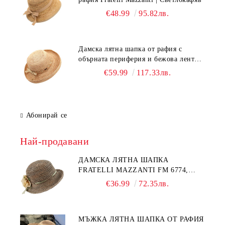
€48.99
95.82лв.
Дамска лятна шапка от рафия с
обърната периферия и бежова лента
Fratelli Mazzanti | Натурален
€59.99
117.33лв.
Абонирай се
Най-продавани
ДАМСКА ЛЯТНА ШАПКА
FRATELLI MAZZANTI FM 6774,
НАТУРАЛЕН/ЖЪЛТО ЦВЕТЕ
€36.99
72.35лв.
МЪЖКА ЛЯТНА ШАПКА ОТ РАФИЯ