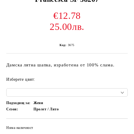
€12.78
25.00лв.
Код:
3675
Дамска лятна шапка, изработена от 100% слама.
Изберете цвят:
Подходящ за:
Жени
Сезон:
Пролет / Лято
Няма наличност
Добави в желани