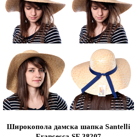
Широкопола дамска шапка Santelli
Francesca SF 38207