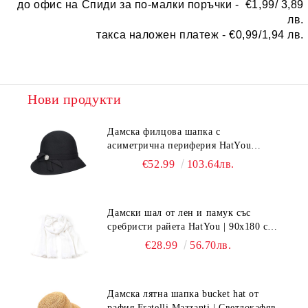
до офис на Спиди за по-малки поръчки -
€
1,99/ 3,89
лв.
такса наложен платеж -
€0,99/1,94 лв.
Нови продукти
Дамска филцова шапка с
асиметрична периферия HatYou
CF0376 | Черен
€52.99
103.64лв.
Дамски шал от лен и памук със
сребристи райета HatYou | 90x180 см |
Бял
€28.99
56.70лв.
Дамска лятна шапка bucket hat от
рафия Fratelli Mazzanti | Светлокафяв