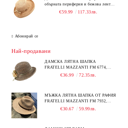
обърната периферия и бежова лента
Fratelli Mazzanti | Натурален
€59.99
117.33лв.
Абонирай се
Най-продавани
ДАМСКА ЛЯТНА ШАПКА
FRATELLI MAZZANTI FM 6774,
НАТУРАЛЕН/ЖЪЛТО ЦВЕТЕ
€36.99
72.35лв.
МЪЖКА ЛЯТНА ШАПКА ОТ РАФИЯ
FRATELLI MAZZANTI FM 7932,
НАТУРАЛЕН
€30.67
59.99лв.