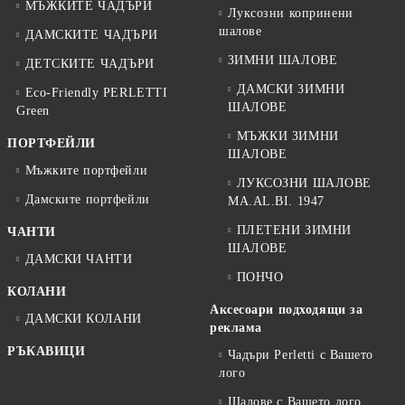
МЪЖКИТЕ ЧАДЪРИ
Луксозни копринени
шалове
ДАМСКИТЕ ЧАДЪРИ
ЗИМНИ ШАЛОВЕ
ДЕТСКИТЕ ЧАДЪРИ
ДАМСКИ ЗИМНИ
Eco-Friendly PERLETTI
ШАЛОВЕ
Green
МЪЖКИ ЗИМНИ
ПОРТФЕЙЛИ
ШАЛОВЕ
Мъжките портфейли
ЛУКСОЗНИ ШАЛОВЕ
Дамските портфейли
MA.AL.BI. 1947
ПЛЕТЕНИ ЗИМНИ
ЧАНТИ
ШАЛОВЕ
ДАМСКИ ЧАНТИ
ПОНЧО
КОЛАНИ
Аксесоари подходящи за
ДАМСКИ КОЛАНИ
реклама
РЪКАВИЦИ
Чадъри Perletti с Вашето
лого
Шалове с Вашето лого