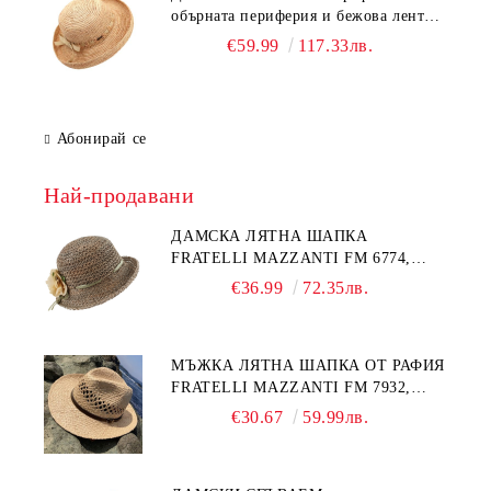
обърната периферия и бежова лента
Fratelli Mazzanti | Натурален
€59.99
117.33лв.
Абонирай се
Най-продавани
ДАМСКА ЛЯТНА ШАПКА
FRATELLI MAZZANTI FM 6774,
НАТУРАЛЕН/ЖЪЛТО ЦВЕТЕ
€36.99
72.35лв.
МЪЖКА ЛЯТНА ШАПКА ОТ РАФИЯ
FRATELLI MAZZANTI FM 7932,
НАТУРАЛЕН
€30.67
59.99лв.