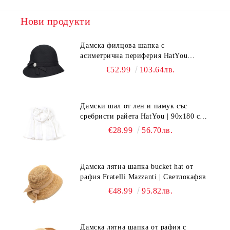
Нови продукти
Дамска филцова шапка с
асиметрична периферия HatYou
CF0376 | Черен
€52.99
103.64лв.
Дамски шал от лен и памук със
сребристи райета HatYou | 90x180 см |
Бял
€28.99
56.70лв.
Дамска лятна шапка bucket hat от
рафия Fratelli Mazzanti | Светлокафяв
€48.99
95.82лв.
Дамска лятна шапка от рафия с