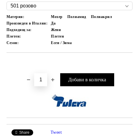
Материя:
Мохер
Полиамид
Полиакрил
Произведен в Италия:
Да
Подходящ за:
Жени
Плетен:
Плетен
Сезон:
Есен / Зима
Добави в желани
Tweet
Share