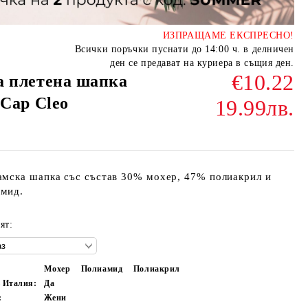
ИЗПРАЩАМЕ ЕКСПРЕСНО!
Всички поръчки пуснати до 14:00 ч. в делничен
ден се предават на куриера в същия ден.
€10.22
а плетена шапка
 Cap Cleo
19.99лв.
амска шапка със състав 30% мохер, 47% полиакрил и
мид.
ят:
Мохер
Полиамид
Полиакрил
в Италия:
Да
:
Жени