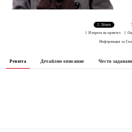
Share
Изпрати на приятел
Оц
Информация за Съо
Ревюта
Детайлно описание
Често задаван