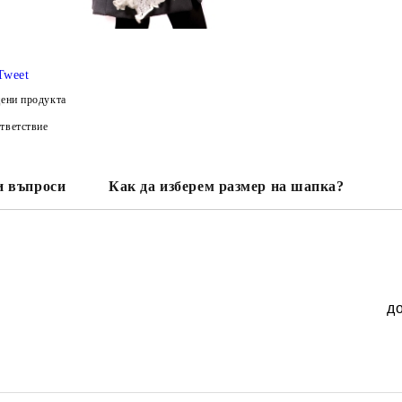
Tweet
ени продукта
тветствие
и въпроси
Как да изберем размер на шапка?
д