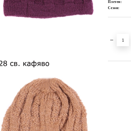
Плетен:
Сезон:
Добави в желани