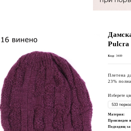
Дамск
Pulcra
Код:
3489
Плетена д
23% полиа
Изберете цв
Материя:
Произведен 
Подходящ за