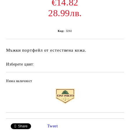
€14.82
28.99лв.
Код:
3261
Мъжки портфейл от естествена кожа.
Изберете цвят:
Няма наличност
Добави в желани
Tweet
Share