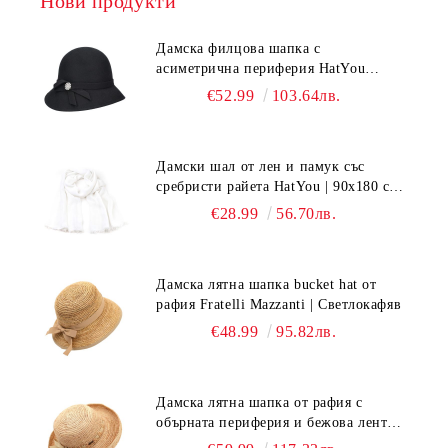
Нови продукти
Дамска филцова шапка с
асиметрична периферия HatYou
CF0376 | Черен
€52.99
103.64лв.
Дамски шал от лен и памук със
сребристи райета HatYou | 90x180 см |
Бял
€28.99
56.70лв.
Дамска лятна шапка bucket hat от
рафия Fratelli Mazzanti | Светлокафяв
€48.99
95.82лв.
Дамска лятна шапка от рафия с
обърната периферия и бежова лента
Fratelli Mazzanti | Натурален