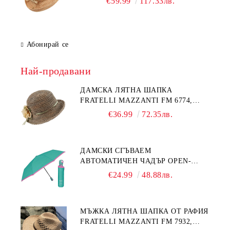
€59.99
117.33лв.
Абонирай се
Най-продавани
ДАМСКА ЛЯТНА ШАПКА
FRATELLI MAZZANTI FM 6774,
НАТУРАЛЕН/ЖЪЛТО ЦВЕТЕ
€36.99
72.35лв.
ДАМСКИ СГЪВАЕМ
АВТОМАТИЧЕН ЧАДЪР OPEN-
CLOSE | PERLETTI TECHNOLOGY
€24.99
48.88лв.
21808 | ТЮРКОАЗ
МЪЖКА ЛЯТНА ШАПКА ОТ РАФИЯ
FRATELLI MAZZANTI FM 7932,