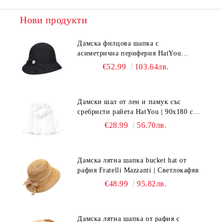
Нови продукти
Дамска филцова шапка с
асиметрична периферия HatYou
CF0376 | Черен
€52.99
103.64лв.
Дамски шал от лен и памук със
сребристи райета HatYou | 90x180 см |
Бял
€28.99
56.70лв.
Дамска лятна шапка bucket hat от
рафия Fratelli Mazzanti | Светлокафяв
€48.99
95.82лв.
Дамска лятна шапка от рафия с