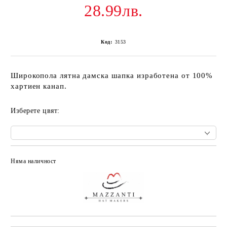
28.99лв.
Код:
3153
Широкопола лятна дамска шапка изработена от 100%
хартиен канап.
Изберете цвят:
Няма наличност
Добави в желани