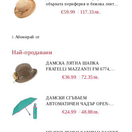
обърната периферия и бежова лента
Fratelli Mazzanti | Натурален
€59.99
117.33лв.
Абонирай се
Най-продавани
ДАМСКА ЛЯТНА ШАПКА
FRATELLI MAZZANTI FM 6774,
НАТУРАЛЕН/ЖЪЛТО ЦВЕТЕ
€36.99
72.35лв.
ДАМСКИ СГЪВАЕМ
АВТОМАТИЧЕН ЧАДЪР OPEN-
CLOSE | PERLETTI TECHNOLOGY
€24.99
48.88лв.
21808 | ТЮРКОАЗ