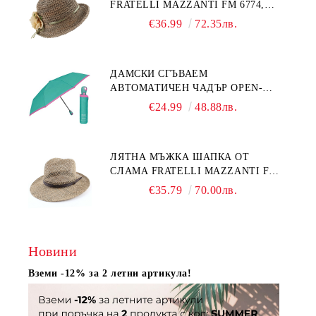
FRATELLI MAZZANTI FM 6774,
НАТУРАЛЕН/ЖЪЛТО ЦВЕТЕ
€36.99
72.35лв.
ДАМСКИ СГЪВАЕМ
АВТОМАТИЧЕН ЧАДЪР OPEN-
CLOSE | PERLETTI TECHNOLOGY
€24.99
48.88лв.
21808 | ТЮРКОАЗ
ЛЯТНА МЪЖКА ШАПКА ОТ
СЛАМА FRATELLI MAZZANTI FM
7936, НАТУРАЛЕН
€35.79
70.00лв.
Новини
Вземи -12% за 2 летни артикула!