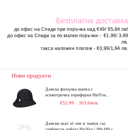
Безплатн
а доставка
до офис на Спиди при поръчка над
€
49/ 95,84 лв!
до офис на Спиди за по-малки поръчки -
€
1,99/ 3,89
лв.
такса наложен платеж -
€0,99/1,94 лв.
Нови продукти
Дамска филцова шапка с
асиметрична периферия HatYou
CF0376 | Черен
€52.99
103.64лв.
Дамски шал от лен и памук със
сребристи райета HatYou | 90x180 см |