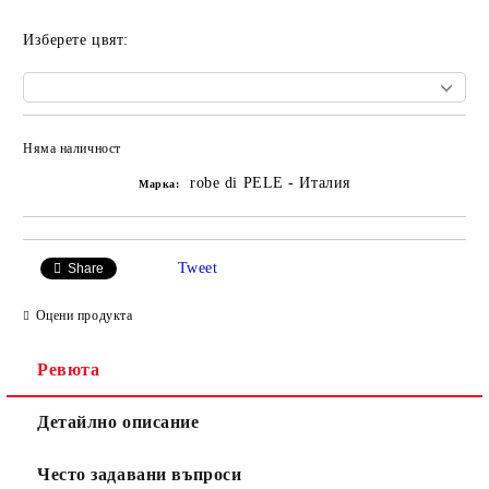
Изберете цвят:
Няма наличност
Добави в желани
robe di PELE - Италия
Марка:
Tweet
Share
Оцени продукта
Ревюта
Детайлно описание
Често задавани въпроси