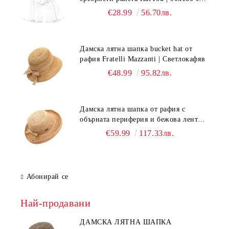
Бял
€28.99
56.70лв.
Дамска лятна шапка bucket hat от
рафия Fratelli Mazzanti | Светлокафяв
€48.99
95.82лв.
Дамска лятна шапка от рафия с
обърната периферия и бежова лента
Fratelli Mazzanti | Натурален
€59.99
117.33лв.
Абонирай се
Най-продавани
ДАМСКА ЛЯТНА ШАПКА