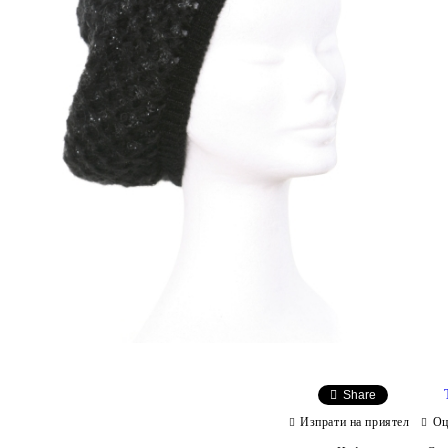
Share
Изпрати на приятел
Оц