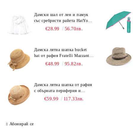
Дамски шал от лен и памук
със сребристи райета HatYou |
90x180 см | Бял
€28.99
56.70лв.
Дамска лятна шапка bucket
hat от рафия Fratelli Mazzanti |
Светлокафяв
€48.99
95.82лв.
Дамска лятна шапка от рафия
с обърната периферия и
бежова лента Fratelli Mazzanti
€59.99
117.33лв.
| Натурален
Абонирай се