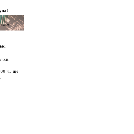
ула!
ък,
ъчки,
:00 ч.
, ще
.