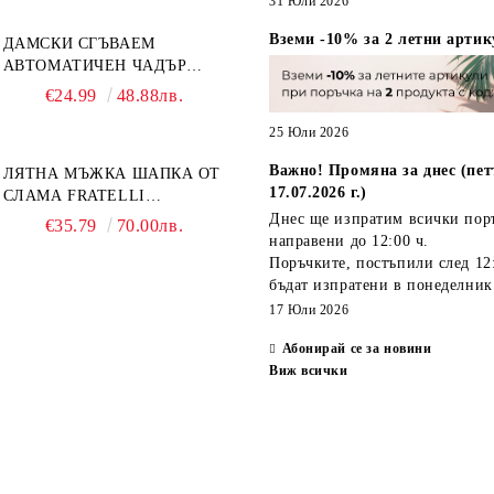
31 Юли 2026
Вземи -10% за 2 летни артик
ДАМСКИ СГЪВАЕМ
АВТОМАТИЧЕН ЧАДЪР
OPEN-CLOSE | PERLETTI
€24.99
48.88лв.
TECHNOLOGY 21808 |
ТЮРКОАЗ
25 Юли 2026
Важно! Промяна за днес (пет
ЛЯТНА МЪЖКА ШАПКА ОТ
17.07.2026 г.)
СЛАМА FRATELLI
MAZZANTI FM 7936,
Днес ще изпратим всички пор
€35.79
70.00лв.
НАТУРАЛЕН
направени
до 12:00 ч.
Поръчките, постъпили
след 12
бъдат изпратени
в понеделник
17 Юли 2026
Абонирай се за новини
Виж всички