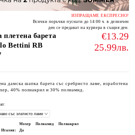
ИЗПРАЩАМЕ ЕКСПРЕСНО!
Всички поръчки пуснати до 14:00 ч. в делничен
ден се предават на куриера в същия ден.
€13.29
 плетена барета
lo Bettini RB
25.99лв.
7
ена дамска шапка барета със сребристо ламе, изработена
хер, 40% полиакрил и 30% полиамид.
ят:
Мохер
Полиамид
Полиакрил
в Италия:
Да