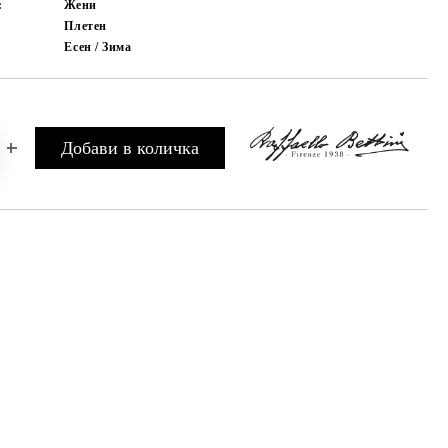
:
Жени
Плетен
Есен / Зима