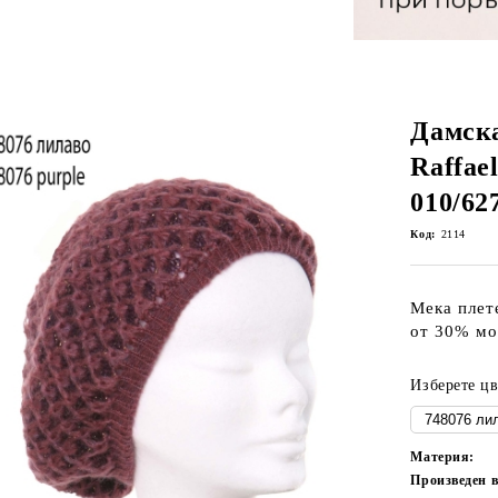
Дамска
Raffael
010/62
Код:
2114
Мека плет
от 30% мо
Изберете цв
Материя:
Произведен 