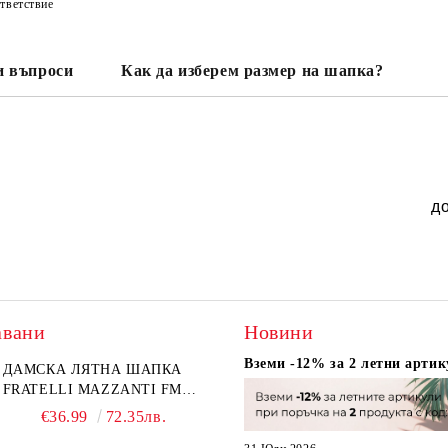
тветствие
и въпроси
Как да изберем размер на шапка?
д
авани
Новини
Вземи -12% за 2 летни артик
ДАМСКА ЛЯТНА ШАПКА
FRATELLI MAZZANTI FM
6774, НАТУРАЛЕН/ЖЪЛТО
€36.99
72.35лв.
ЦВЕТЕ