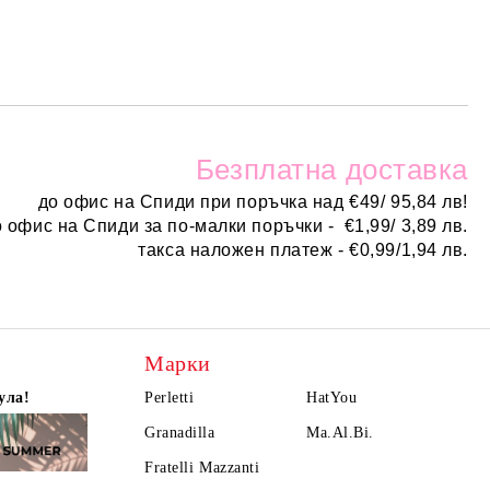
Безплатн
а доставка
до офис на Спиди при поръчка над
€
49/ 95,84 лв!
о офис на Спиди за по-малки поръчки -
€
1,99/ 3,89 лв.
такса наложен платеж -
€0,99/1,94 лв.
Марки
ула!
Perletti
HatYou
Granadilla
Ma.Al.Bi.
Fratelli Mazzanti