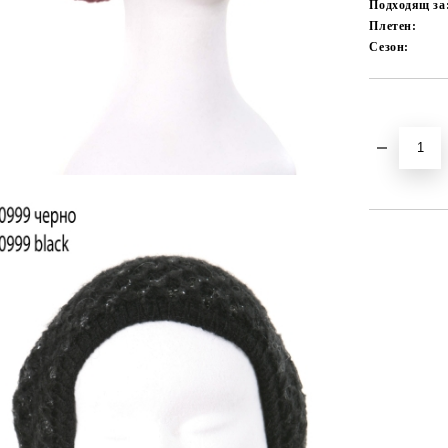
Подходящ за
Плетен:
Сезон:
Добави в желани