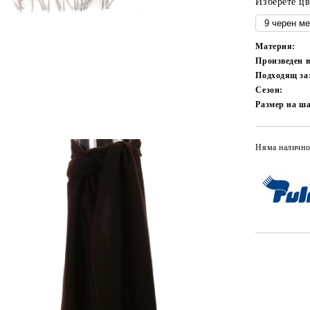
Изберете цв
Материя:
Произведен 
Подходящ за
Сезон:
Размер на ш
Няма налично