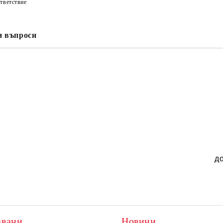
тветствие
и въпроси
д
авани
Новини