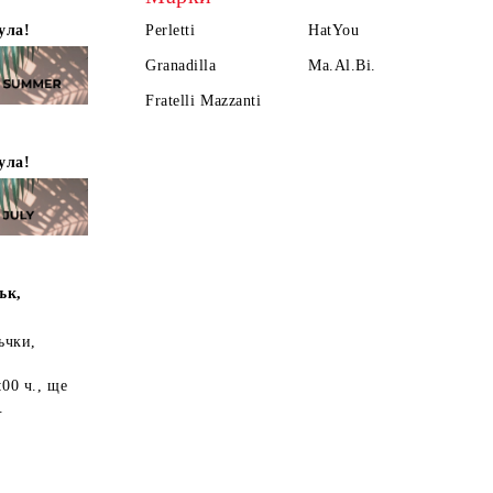
ула!
Perletti
HatYou
Granadilla
Ma.Al.Bi.
Fratelli Mazzanti
ула!
ък,
ъчки,
:00 ч.
, ще
.