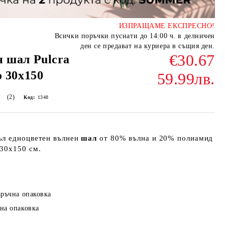
ИЗПРАЩАМЕ ЕКСПРЕСНО!
Всички поръчки пуснати до 14:00 ч. в делничен
ден се предават на куриера в същия ден.
€30.67
 шал Pulcra
o 30x150
59.99лв.
(2)
Код:
1348
ъл едноцветен вълнен
шал
от 80% вълна и 20% полиамид
 30х150 см.
аръчна опаковка
на опаковка