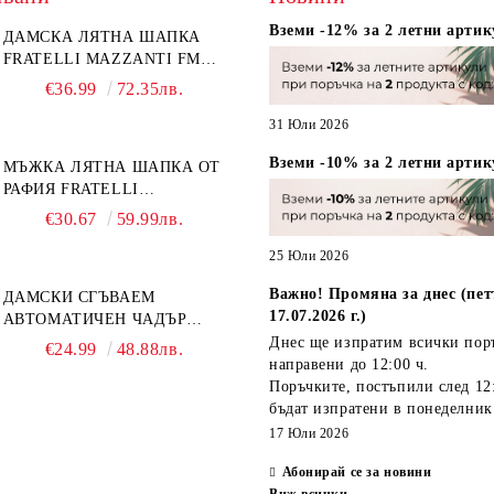
Вземи -12% за 2 летни артик
ДАМСКА ЛЯТНА ШАПКА
FRATELLI MAZZANTI FM
6774, НАТУРАЛЕН/ЖЪЛТО
€36.99
72.35лв.
ЦВЕТЕ
31 Юли 2026
Вземи -10% за 2 летни артик
МЪЖКА ЛЯТНА ШАПКА ОТ
РАФИЯ FRATELLI
MAZZANTI FM 7932,
€30.67
59.99лв.
НАТУРАЛЕН
25 Юли 2026
Важно! Промяна за днес (пет
ДАМСКИ СГЪВАЕМ
17.07.2026 г.)
АВТОМАТИЧЕН ЧАДЪР
OPEN-CLOSE | PERLETTI
Днес ще изпратим всички пор
€24.99
48.88лв.
TECHNOLOGY 21808 |
направени
до 12:00 ч.
ТЮРКОАЗ
Поръчките, постъпили
след 12
бъдат изпратени
в понеделник
17 Юли 2026
Абонирай се за новини