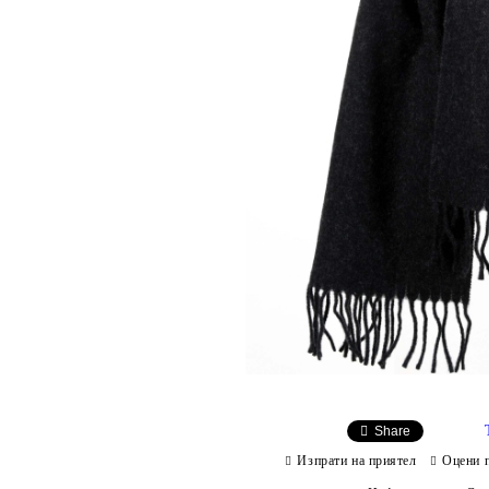
Share
Изпрати на приятел
Оцени 