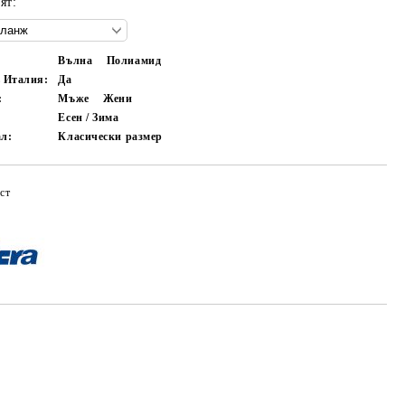
ят:
Вълна
Полиамид
в Италия:
Да
:
Мъже
Жени
Есен / Зима
ал:
Класически размер
ст
Добави в желани