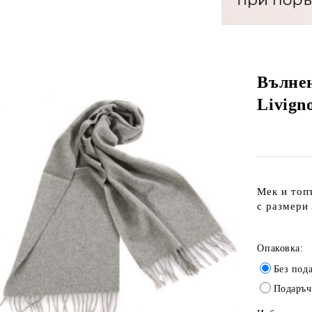
Вълнен
Livign
Мек и топ
с размери
Опаковка:
Без под
Подаръч