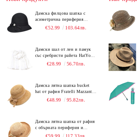
Дамска филцова шапка с
асиметрична периферия
HatYou CF0376 | Черен
€52.99
103.64лв.
Дамски шал от лен и памук
със сребристи райета HatYou |
90x180 см | Бял
€28.99
56.70лв.
Дамска лятна шапка bucket
hat от рафия Fratelli Mazzanti |
Светлокафяв
€48.99
95.82лв.
Дамска лятна шапка от рафия
с обърната периферия и
бежова лента Fratelli Mazzanti
€59.99
117.33лв.