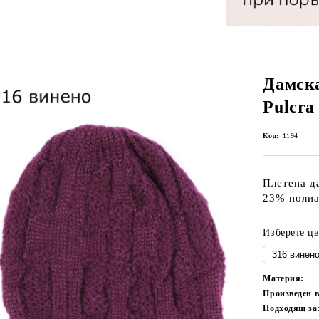
Дамск
Pulcra
Код:
1194
Плетена д
23% полиа
Изберете цв
Материя:
Произведен 
Подходящ за