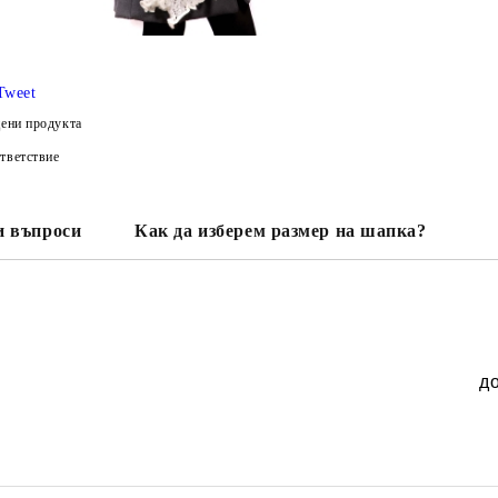
Tweet
ени продукта
тветствие
и въпроси
Как да изберем размер на шапка?
д