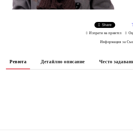
Share
Изпрати на приятел
Оц
Информация за Съо
Ревюта
Детайлно описание
Често задаван