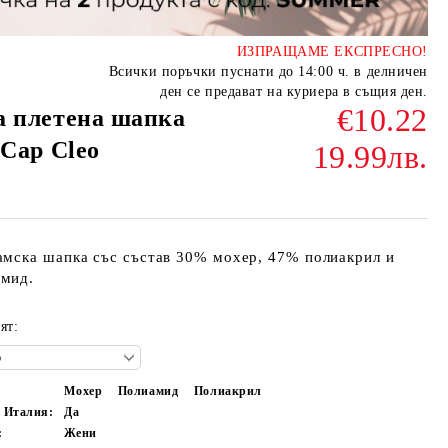
ИЗПРАЩАМЕ ЕКСПРЕСНО!
Всички поръчки пуснати до 14:00 ч. в делничен
ден се предават на куриера в същия ден.
€10.22
а плетена шапка
 Cap Cleo
19.99лв.
амска шапка със състав 30% мохер, 47% полиакрил и
мид.
ят:
Мохер
Полиамид
Полиакрил
в Италия:
Да
:
Жени