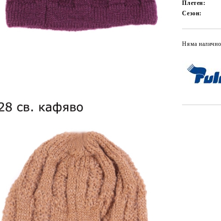
Плетен:
Сезон:
Няма налично