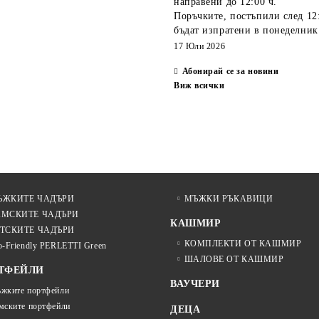
TECHNOLOGY 21808 |
направени
до 12:00 ч.
ТЮРКОАЗ
Поръчките, постъпили
след 12
бъдат изпратени
в понеделник
17 Юли 2026
Абонирай се за новини
Виж всички
ЪЖКИТЕ ЧАДЪРИ
МЪЖКИ РЪКАВИЦИ
АМСКИТЕ ЧАДЪРИ
КАШМИР
ТСКИТЕ ЧАДЪРИ
КОМПЛЕКТИ ОТ КАШМИР
o-Friendly PERLETTI Green
ШАЛОВЕ ОТ КАШМИР
ТФЕЙЛИ
ВАУЧЕРИ
жките портфейли
мските портфейли
ДЕЦА