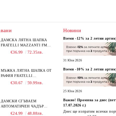
авани
Новини
Вземи -12% за 2 летни артик
ДАМСКА ЛЯТНА ШАПКА
FRATELLI MAZZANTI FM
6774, НАТУРАЛЕН/ЖЪЛТО
€36.99
72.35лв.
ЦВЕТЕ
31 Юли 2026
Вземи -10% за 2 летни артик
МЪЖКА ЛЯТНА ШАПКА ОТ
РАФИЯ FRATELLI
MAZZANTI FM 7932,
€30.67
59.99лв.
НАТУРАЛЕН
25 Юли 2026
Важно! Промяна за днес (пет
ДАМСКИ СГЪВАЕМ
17.07.2026 г.)
АВТОМАТИЧЕН ЧАДЪР
OPEN-CLOSE | PERLETTI
Днес ще изпратим всички пор
€24.99
48.88лв.