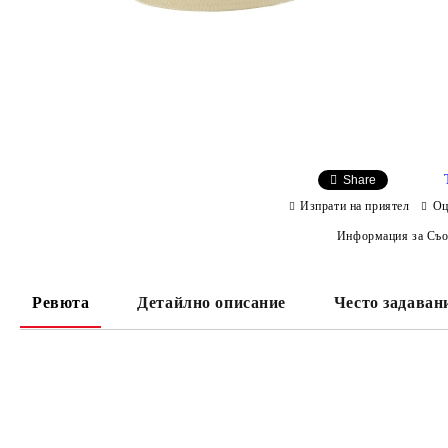
Share
Изпрати на приятел
Оц
Информация за Съо
Ревюта
Детайлно описание
Често задаван