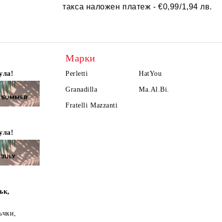
такса наложен платеж -
€0,99/1,94 лв.
Марки
ула!
Perletti
HatYou
Granadilla
Ma.Al.Bi.
Fratelli Mazzanti
ула!
ък,
ъчки,