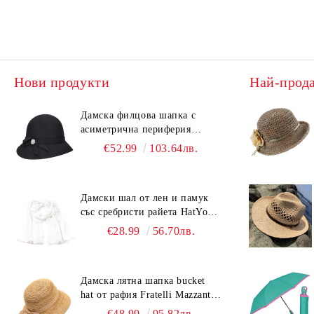
Нови продукти
Най-прод
Дамска филцова шапка с
асиметрична периферия
HatYou CF0376 | Черен
€52.99
103.64лв.
Дамски шал от лен и памук
със сребристи райета HatYou |
90x180 см | Бял
€28.99
56.70лв.
Дамска лятна шапка bucket
hat от рафия Fratelli Mazzanti |
Светлокафяв
€48.99
95.82лв.