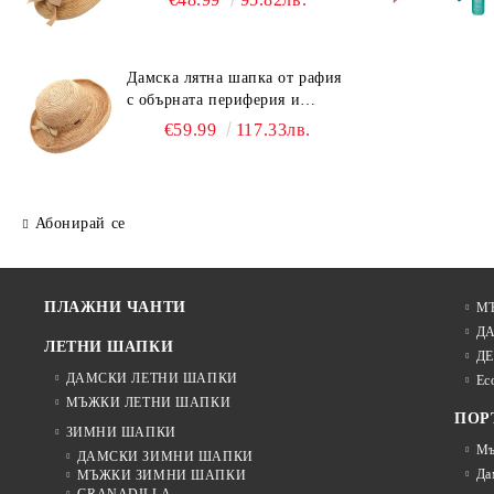
Дамска лятна шапка от рафия
с обърната периферия и
бежова лента Fratelli Mazzanti
€59.99
117.33лв.
| Натурален
Абонирай се
ПЛАЖНИ ЧАНТИ
М
Д
ЛЕТНИ ШАПКИ
ДЕ
ДАМСКИ ЛЕТНИ ШАПКИ
Ec
МЪЖКИ ЛЕТНИ ШАПКИ
ПОР
ЗИМНИ ШАПКИ
Мъ
ДАМСКИ ЗИМНИ ШАПКИ
Да
МЪЖКИ ЗИМНИ ШАПКИ
GRANADILLA