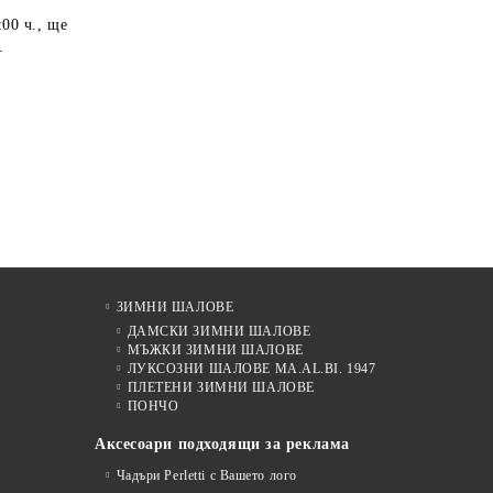
:00 ч.
, ще
.
ЗИМНИ ШАЛОВЕ
ДАМСКИ ЗИМНИ ШАЛОВЕ
МЪЖКИ ЗИМНИ ШАЛОВЕ
ЛУКСОЗНИ ШАЛОВЕ MA.AL.BI. 1947
ПЛЕТЕНИ ЗИМНИ ШАЛОВЕ
ПОНЧО
Аксесоари подходящи за реклама
Чадъри Perletti с Вашето лого