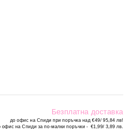
Безплатн
а доставка
до офис на Спиди при поръчка над
€
49/ 95,84 лв!
о офис на Спиди за по-малки поръчки -
€
1,99/ 3,89 лв.