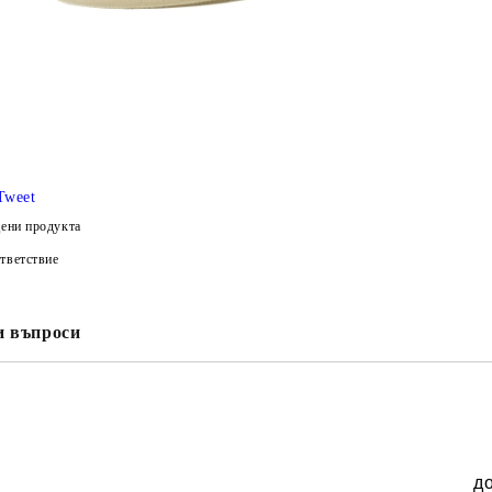
Tweet
ени продукта
тветствие
и въпроси
д