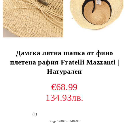
Дамска лятна шапка от фино
плетена рафия Fratelli Mazzanti |
Натурален
€68.99
134.93лв.
(1)
Код:
14386 - FM8598