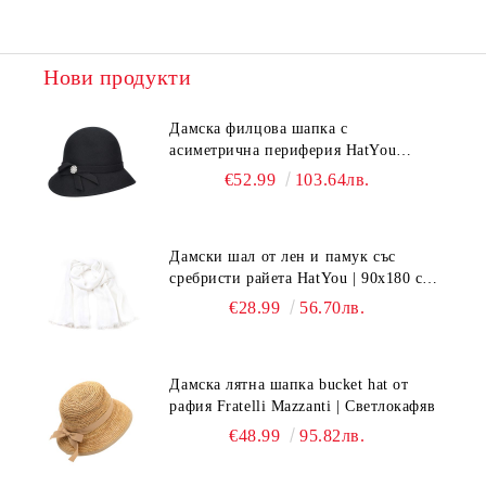
Нови продукти
Дамска филцова шапка с
асиметрична периферия HatYou
CF0376 | Черен
€52.99
103.64лв.
Дамски шал от лен и памук със
сребристи райета HatYou | 90x180 см |
Бял
€28.99
56.70лв.
Дамска лятна шапка bucket hat от
рафия Fratelli Mazzanti | Светлокафяв
€48.99
95.82лв.