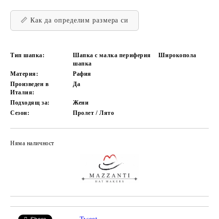
📏 Как да определим размера си
Тип шапка:
Шапка с малка периферия
Широкопола
шапка
Материя:
Рафия
Произведен в
Да
Италия:
Подходящ за:
Жени
Сезон:
Пролет / Лято
Няма наличност
Добави в желани