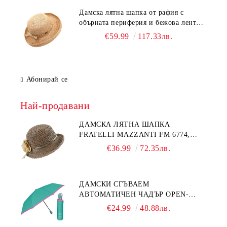
Дамска лятна шапка от рафия с
обърната периферия и бежова лента
Fratelli Mazzanti | Натурален
€59.99
117.33лв.
Абонирай се
Най-продавани
ДАМСКА ЛЯТНА ШАПКА
FRATELLI MAZZANTI FM 6774,
НАТУРАЛЕН/ЖЪЛТО ЦВЕТЕ
€36.99
72.35лв.
ДАМСКИ СГЪВАЕМ
АВТОМАТИЧЕН ЧАДЪР OPEN-
CLOSE | PERLETTI TECHNOLOGY
€24.99
48.88лв.
21808 | ТЮРКОАЗ