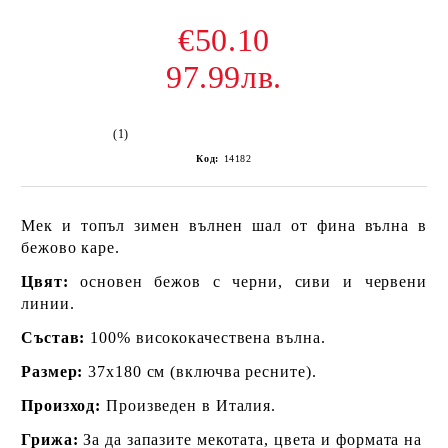
€50.10
97.99лв.
(1)
Код:
14182
Мек и топъл зимен вълнен шал от фина вълна в
бежово каре.
Цвят:
основен бежов с черни, сиви и червени
линии.
Състав:
100% висококачествена вълна.
Размер:
37х180 см (включва ресните).
Произход:
Произведен в Италия.
Грижа:
За да запазите мекотата, цвета и формата на