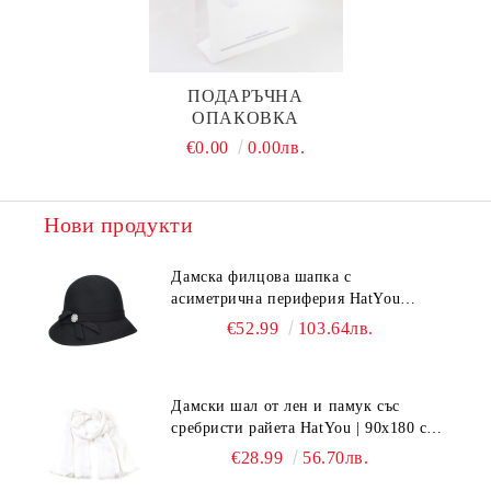
ПОДАРЪЧНА
ОПАКОВКА
€0.00
0.00лв.
Нови продукти
Дамска филцова шапка с
асиметрична периферия HatYou
CF0376 | Черен
€52.99
103.64лв.
Дамски шал от лен и памук със
сребристи райета HatYou | 90x180 см |
Бял
€28.99
56.70лв.