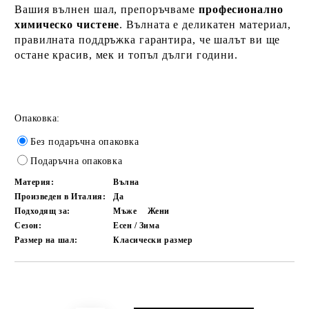
Вашия вълнен шал, препоръчваме
професионално
химическо чистене
. Вълната е деликатен материал,
правилната поддръжка гарантира, че шалът ви ще
остане красив, мек и топъл дълги години.
Опаковка:
Без подаръчна опаковка
Подаръчна опаковка
Материя:
Вълна
Произведен в Италия:
Да
Подходящ за:
Мъже
Жени
Сезон:
Есен / Зима
Размер на шал:
Класически размер
Добави в желани