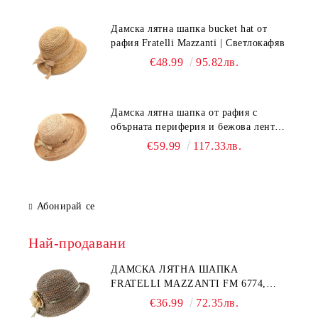
Дамска лятна шапка bucket hat от
рафия Fratelli Mazzanti | Светлокафяв
€48.99
95.82лв.
Дамска лятна шапка от рафия с
обърната периферия и бежова лента
Fratelli Mazzanti | Натурален
€59.99
117.33лв.
Абонирай се
Най-продавани
ДАМСКА ЛЯТНА ШАПКА
FRATELLI MAZZANTI FM 6774,
НАТУРАЛЕН/ЖЪЛТО ЦВЕТЕ
€36.99
72.35лв.