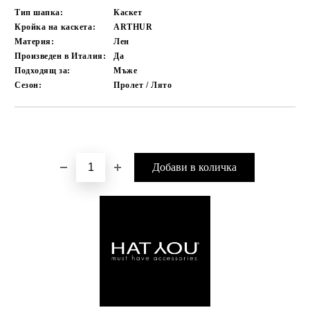
Тип шапка:
Каскет
Кройка на каскета:
ARTHUR
Материя:
Лен
Произведен в Италия:
Да
Подходящ за:
Мъже
Сезон:
Пролет / Лято
Добави в желани