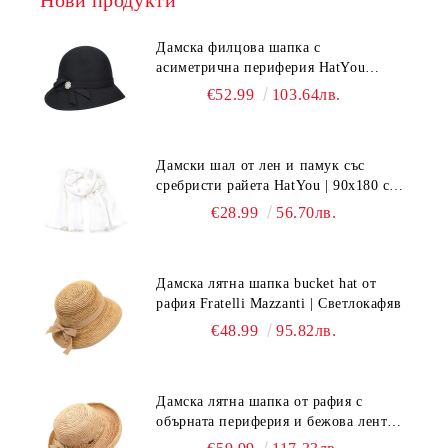
Дамска филцова шапка с
асиметрична периферия HatYou
CF0376 | Черен
€52.99
103.64лв.
Дамски шал от лен и памук със
сребристи райета HatYou | 90x180 см |
Бял
€28.99
56.70лв.
Дамска лятна шапка bucket hat от
рафия Fratelli Mazzanti | Светлокафяв
€48.99
95.82лв.
Дамска лятна шапка от рафия с
обърната периферия и бежова лента
Fratelli Mazzanti | Натурален