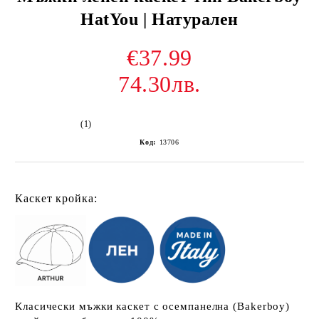
HatYou | Натурален
€37.99
74.30лв.
(1)
Код:
13706
Каскет кройка:
Класически мъжки каскет с осемпанелна (Bakerboy)