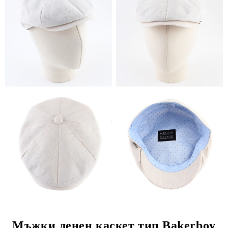
Мъжки ленен каскет тип Bakerboy