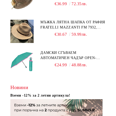
НАТУРАЛЕН/ЖЪЛТО ЦВЕТЕ
€36.99
72.35лв.
МЪЖКА ЛЯТНА ШАПКА ОТ РАФИЯ
FRATELLI MAZZANTI FM 7932,
НАТУРАЛЕН
€30.67
59.99лв.
ДАМСКИ СГЪВАЕМ
АВТОМАТИЧЕН ЧАДЪР OPEN-
CLOSE | PERLETTI TECHNOLOGY
€24.99
48.88лв.
21808 | ТЮРКОАЗ
Новини
Вземи -12% за 2 летни артикула!