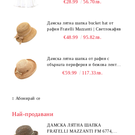
€28.99
56.70лв.
Дамска лятна шапка bucket hat от
рафия Fratelli Mazzanti | Светлокафяв
€48.99
95.82лв.
Дамска лятна шапка от рафия с
обърната периферия и бежова лента
Fratelli Mazzanti | Натурален
€59.99
117.33лв.
Абонирай се
Най-продавани
ДАМСКА ЛЯТНА ШАПКА
FRATELLI MAZZANTI FM 6774,