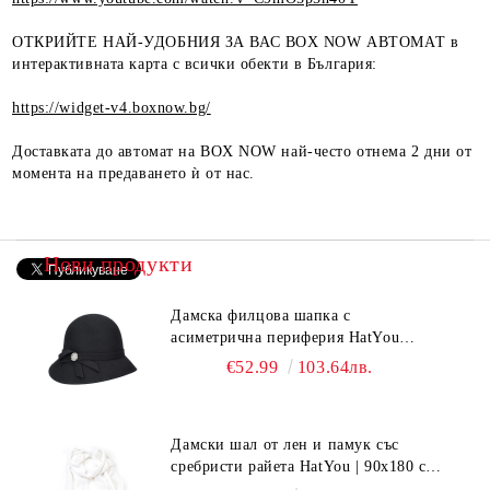
ОТКРИЙТЕ НАЙ-УДОБНИЯ ЗА ВАС BOX NOW АВТОМАТ в
интерактивната карта с всички обекти в България:
https://widget-v4.boxnow.bg/
Доставката до автомат на BOX NOW най-често отнема 2 дни от
момента на предаването ѝ от нас.
Нови продукти
Дамска филцова шапка с
асиметрична периферия HatYou
CF0376 | Черен
€52.99
103.64лв.
Дамски шал от лен и памук със
сребристи райета HatYou | 90x180 см |
Бял